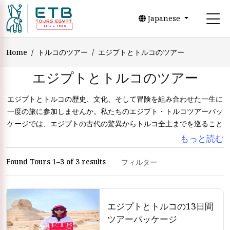
Japanese
Home
トルコのツアー
エジプトとトルコのツアー
エジプトとトルコのツアー
エジプトとトルコの歴史、文化、そして冒険を組み合わせた一生に
一度の旅に参加しませんか。私たちのエジプト・トルコツアーパッ
ケージでは、エジプトの古代の驚異からトルコ全土までを巡ること
ができます。エジプトのピラミッドや神殿が好きな方も、トルコの
もっと読む
都市や風景を楽しみたい方も、私たちのツアーにはすべてが揃って
います。
Found Tours 1–3 of 3 results
エジプトとトルコのツアーパッケージは、あらゆるタイプの旅行者
に合わせてカスタマイズされています。カイロの街並みからイスタ
ンブールの歴史的名所まで、両国の文化に囲まれた体験ができま
エジプトとトルコの13日間
す。ツアーには、ギザの大ピラミッド、スフィンクス、ブルーモス
ツアーパッケージ
ク、アヤソフィアなど、有名な観光名所の訪問が含まれており、両