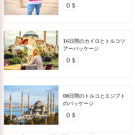
0 $
国の見どころを存分に楽しめます。
本格的な冒険を求める方には、エジプト・トルコツアーが快適で手
間のかからない旅を提供します。ガイド付きツアー、快適な宿泊施
設、そして現地料理が含まれています。歴史好きの方も、文化を愛
16日間のカイロとトルコツ
する方も、エキゾチックな休暇をお探しの方も、誰もが満足できる
内容です。
アーパッケージ
0 $
エジプトの砂漠からトルコの海岸まで、私たちのツアーでトルコと
エジプトの魅力を体験してください。
08日間のトルコとエジプト
のパッケージ
0 $