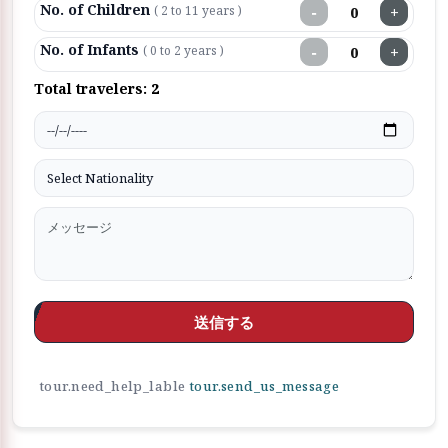
No. of Children
−
+
( 2 to 11 years )
No. of Infants
−
+
( 0 to 2 years )
Total travelers:
2
送信する
tour.need_help_lable
tour.send_us_message