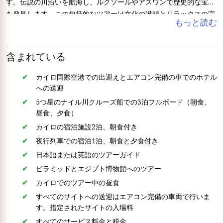
す。伝説の川沿いを航海し、ルクソールやアスワンで歴史的な宝物
を発見します。この包括的なツアーは文化の没頭とリラックスの完
もっと読む
璧な融合を提供し、たった1週間で思い出に残るエジプトの冒険を
楽しむことができます。
含まれている
カイロ国際空港での出迎えとエアコン完備の車でのホテル
への送迎
5つ星のナイル川クルーズ船での3泊フルボード（朝食、
昼食、夕食）
カイロの宿泊施設2泊、朝食付き
夜行列車での宿泊1泊、朝食と夕食付き
日本語または英語のツアーガイド
ピラミッドとエジプト博物館へのツアー
カイロでのツアー中の昼食
すべてのサイトへの送迎はエアコン完備の車両で行いま
す。指定されたサイトの入場料
すべてのサービス料金と税金