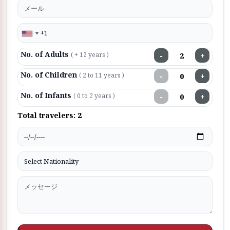
No. of Adults
−
+
( + 12 years )
No. of Children
−
+
( 2 to 11 years )
No. of Infants
−
+
( 0 to 2 years )
Total travelers:
2