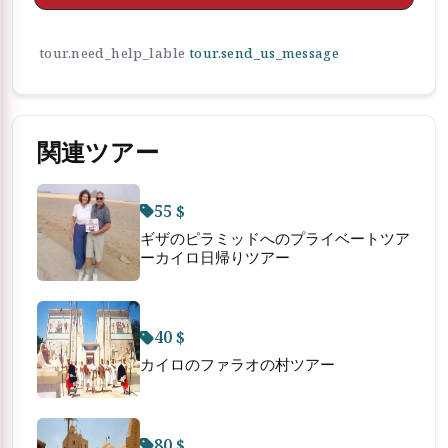
tour.need_help_lable
tour.send_us_message
関連ツアー
55 $
ギザのピラミッドへのプライベートツア
ーカイロ日帰りツアー
40 $
カイロのファラオの村ツアー
80 $