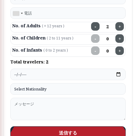
No. of Adults
−
+
( + 12 years )
No. of Children
−
+
( 2 to 11 years )
No. of Infants
−
+
( 0 to 2 years )
Total travelers:
2
送信する