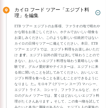
カイロ フード ツアー「エジプト料
理」を編集
ETB ツアー エジプトのお客様、ファラオの地で晴れや
かな朝をお過ごしください。ホテルでおいしい朝食を
お楽しみください。このような新しい伝統的ではない
カイロの日帰りツアーに備えてください。本日、ETB
ツアー エジプトでは、エジプト料理をお楽しみいただ
け
ます
。エジプト以外の国では決して味わうことので
きない、おいしいエジプト料理を味わう素晴らしい体
験です。グルメ愛好家やテイスターは、エジプトに来
る前に聞いたことを試してみてください。おいしいエ
ジプト料理を食べることを楽しむことができるように
なりまし た
。
モロキア (グリーン スープ) マハシー、
エジプト ライス、コシャリ、ファラフェルなど、カイ
ロのグルメ ツアーでは、驚くほどおいしいエジプト料
理がたくさんあります
。
そして、この食べ物を試して
みたいと本当に興味があるなら、エジプト人の家族の