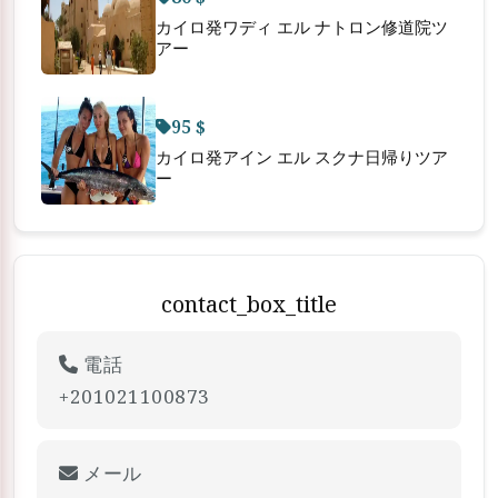
カイロ発ワディ エル ナトロン修道院ツ
アー
95 $
カイロ発アイン エル スクナ日帰りツア
ー
contact_box_title
電話
+201021100873
メール