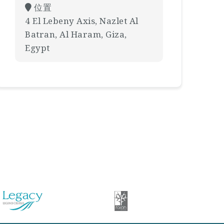
位置
4 El Lebeny Axis, Nazlet Al
Batran, Al Haram, Giza,
Egypt