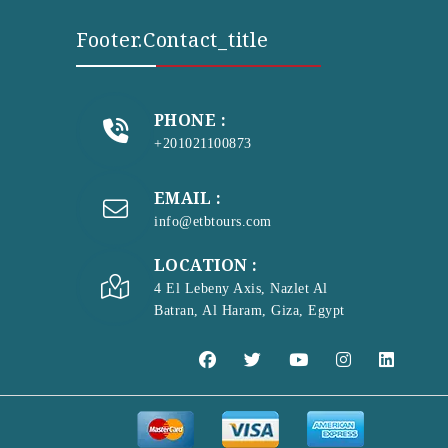
Footer.contact_title
PHONE :
+201021100873
EMAIL :
info@etbtours.com
LOCATION :
4 El Lebeny Axis, Nazlet Al
Batran, Al Haram, Giza, Egypt