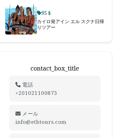
95 $
カイロ発アイン エル スクナ日帰
りツアー
contact_box_title
電話
+201021100873
メール
info@etbtours.com