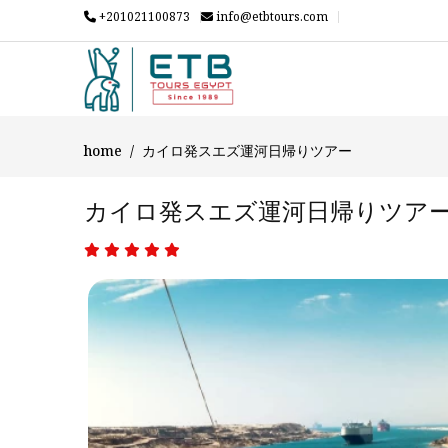
+201021100873
info@etbtours.com
home
カイロ発スエズ運河日帰りツアー
カイロ発スエズ運河日帰りツア