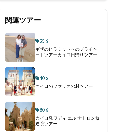
関連ツアー
55 $
ギザのピラミッドへのプライベ
ートツアーカイロ日帰りツアー
40 $
カイロのファラオの村ツアー
80 $
カイロ発ワディ エル ナトロン修
道院ツアー