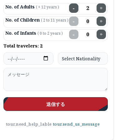
No. of Adults
( + 12 years )
−
+
No. of Children
( 2 to 11 years )
−
+
No. of Infants
( 0 to 2 years )
−
+
Total travelers:
2
送信する
tour.need_help_lable
tour.send_us_message