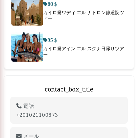
80 $
カイロ発ワディ エル ナトロン修道院ツ
アー
95 $
カイロ発アイン エル スクナ日帰りツア
ー
contact_box_title
電話
+201021100873
メール