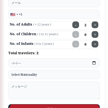
No. of Adults
−
+
( + 12 years )
No. of Children
−
+
( 2 to 11 years )
No. of Infants
−
+
( 0 to 2 years )
Total travelers:
2