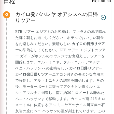
日程
Expand all
カイロ発バハレヤ オアシスへの日帰
りツアー
ETB ツアー エジプトのお客様は、ファラオの地で晴れ
た輝く朝をお過ごしください。ホテルでおいしい朝食
をお楽しみください。素晴らしい
カイロの日帰りツア
ー
の準備をしてください。ETB ツアー エジプトのツア
ー ガイドがホテルのラウンジでお出迎えし、ツアーを
開始します。エル・ミニヤ、タル・エル・アマルナ、
ベニ・ハッサン への素晴らしい
カイロ日帰りツアー
カイロ発日帰りツアー
エアコン付きのモダンな専用車
で移動し、アル・ミニヤとの訪問を開始します。その
後、モーターボートに乗ってアクナトン市タル・エ
ル・アマルナに到着し、南に約20キロメートル離れた
ベニ・ハッサンまで移動します。カイロの南 245 キロ
メートルに位置するアル ミニヤ市のナイル川東岸の石
灰岩の丘にベニ ハッサンの墓が刻まれています。この