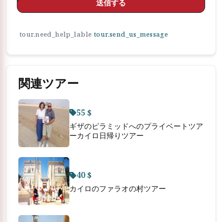
送信する
tour.need_help_lable
tour.send_us_message
関連ツアー
55 $
ギザのピラミッドへのプライベートツア
ーカイロ日帰りツアー
40 $
カイロのファラオの村ツアー