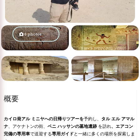
6 photos
概要
カイロ発アル ミニヤへの日帰りツアーを
予約し、
タル エル アマル
ナ
、アケナトンの街、
ベニ ハッサンの墓地遺跡
を訪れ
、エアコン
完備の専用車
で送迎する
専用ガイド
と一緒に多くの場所を探索しま