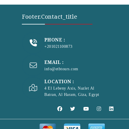
Footer.contact_title
PHONE :
+201021100873
EMAIL :
info@etbtours.com
LOCATION :
4 El Lebeny Axis, Nazlet Al
Batran, Al Haram, Giza, Egypt