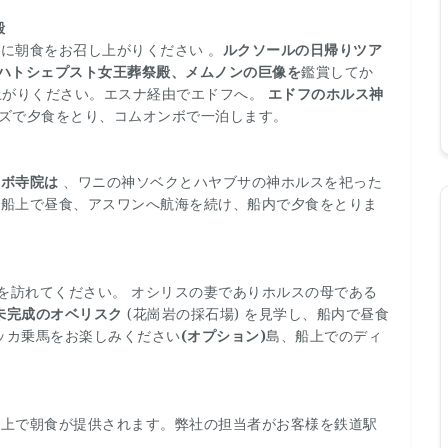
殿
に朝食をお召し上がりください 。
ルクソールの日帰りツア
ハトシェプスト女王葬祭殿、メムノンの巨像を
鑑賞してか
上がりください。エスナ経由でエドフへ。
エドフのホルス神
ズで夕食をとり、コムオンボで一泊します。
ンボ寺院は
、ワニの神ソベクとハヤブサの神ホルスを祀った
す。船上で昼食、アスワンへ航海を続け、船内で夕食をとりま
を訪れてください。 オシリスの妻でありホルスの母である
未完成のオベリスク
(花崗岩の採石場) を見学し、船内で昼食
ッカ乗馬をお楽しみください
(オプション)
島、船上でのディ
の船上で朝食が提供されます。弊社の担当者がお客様を鉄道駅