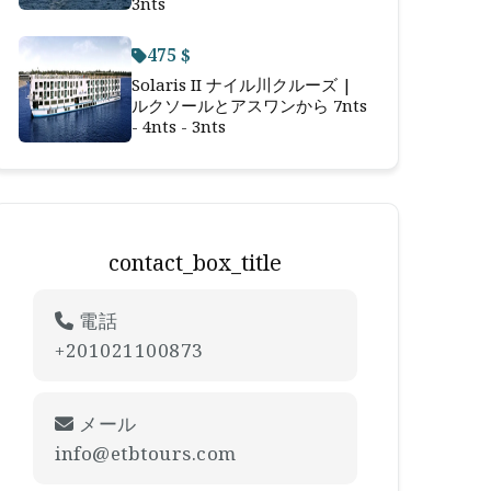
3nts
475 $
Solaris II ナイル川クルーズ |
ルクソールとアスワンから 7nts
- 4nts - 3nts
contact_box_title
電話
+201021100873
メール
info@etbtours.com