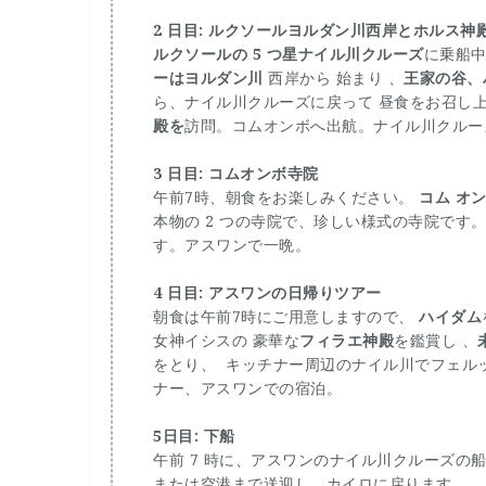
2 日目: ルクソールヨルダン川西岸とホルス神
ルクソールの 5 つ星ナイル川クルーズ
に乗船中
ーはヨルダン川
西岸から 始まり 、
王家の谷、
ら、ナイル川クルーズに戻って
昼食をお召し
殿を
訪問。コムオンボへ出航。ナイル川クルー
3 日目: コムオンボ寺院
午前7時、朝食をお楽しみください。
コム オ
本物の 2 つの寺院で、珍しい様式の寺院で
す。アスワンで一晩。
4 日目: アスワンの日帰りツアー
朝食は午前7時にご用意しますので、
ハイダム
女神イシスの 豪華な
フィラエ神殿
を鑑賞し 、
をとり、 キッチナー周辺のナイル川でフェル
ナー、アスワンでの宿泊。
5日目: 下船
午前 7 時に、アスワンのナイル川クルーズ
または空港まで送迎し、カイロに戻ります。