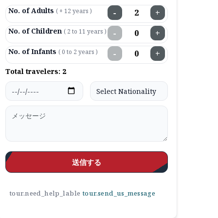
No. of Adults
( + 12 years )
−
+
No. of Children
( 2 to 11 years )
−
+
No. of Infants
( 0 to 2 years )
−
+
Total travelers:
2
送信する
tour.need_help_lable
tour.send_us_message