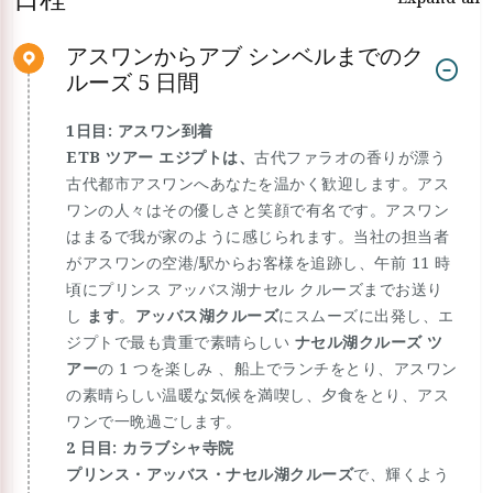
アスワンからアブ シンベルまでのク
ルーズ 5 日間
1日目: アスワン到着
ETB ツアー エジプトは、
古代ファラオの香りが漂う
古代都市アスワンへあなたを温かく歓迎します。アス
ワンの人々はその優しさと笑顔で有名です。アスワン
はまるで我が家のように感じられます。当社の担当者
がアスワンの空港/駅からお客様を追跡し、午前 11 時
頃にプリンス アッバス湖ナセル クルーズまでお送り
し
ます
。
アッバス湖クルーズ
にスムーズに出発し、エ
ジプトで最も貴重で素晴らしい
ナセル湖クルーズ ツ
アー
の 1 つを楽しみ 、船上でランチをとり、アスワン
の素晴らしい温暖な気候を満喫し、夕食をとり、アス
ワンで一晩過ごします。
2 日目: カラブシャ寺院
プリンス・アッバス・ナセル湖クルーズ
で、輝くよう