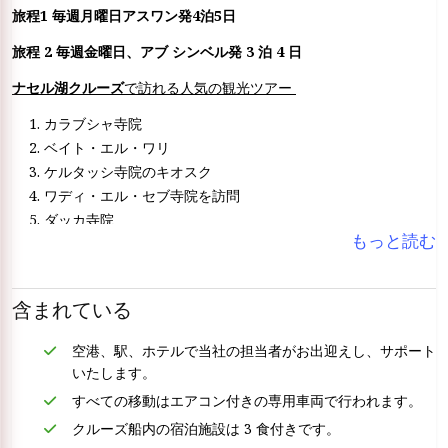
旅程1 毎週月曜日アスワン発4泊5日
旅程 2 毎週金曜日、アブ シンベル発 3 泊 4 日
ナセル湖クルーズ
で訪れる人気の観光ツアー
カラブシャ寺院
ベイト・エル・ワリ
ケルタッシ寺院のキオスク
ワディ・エル・セブ寺院を訪問
ダッカ寺院
もっと読む
メーラッカ寺院
天田寺へ参拝
デアとペナットの墓
含まれている
サンデッキからのカスル・イブリムの眺め
アブ・シンベル神殿
空港、駅、ホテルで当社の担当者がお出迎えし、サポート
いたします。
すべての移動はエアコン付きの専用車両で行われます。
クルーズ船内の宿泊施設は 3 食付きです。