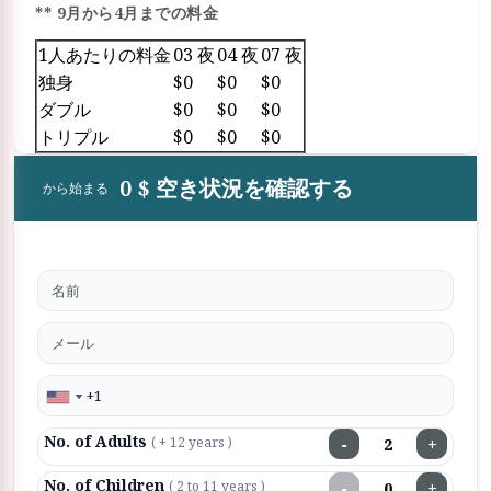
** 9月から4月までの料金
1人あたりの料金
03 夜
04 夜
07 夜
独身
$0
$0
$0
ダブル
$0
$0
$0
トリプル
$0
$0
$0
0 $ 空き状況を確認する
から始まる
No. of Adults
−
+
( + 12 years )
No. of Children
−
+
( 2 to 11 years )