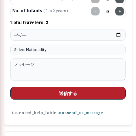
No. of Infants
−
+
( 0 to 2 years )
Total travelers:
2
送信する
tour.need_help_lable
tour.send_us_message