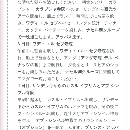
な晴れた朝をお過ごしください 。朝食をとり、 カラ
ブシャ、
カラブシャ寺院
へのセーリングから
観光ツ
アー
を開始し、船上でランチ、時間までにお茶を飲
み、
ワディ エル セブ
へのセーリングを続け、ディナ
ー、カクテル パーティーを楽しみ、
ナセル湖クルーズ
で一晩過ごします。
アッバス王子。
3 日目: ワディ エル セブ寺院
午前中に朝食を取り、
ワディ・エル・セブ寺院
を訪
れ、船上で昼食をとり、アマダ（
アマダ寺院
–
デル
–
ペ
ナッツの墓
）まで航行し、夕食をとり、ヌビアのショ
ーをお楽しみいただき、
ナセル湖クルーズ
に乗船して
アマダで一晩お過ごしください。
4 日目: サンデッキからのカスル イブリムとアブ シン
ブル寺院
早朝に起床し、カスル・イブリムへ出航し、
サンデッ
キからカスル・イブリム
のパノラマを眺め、その後ア
ブ・シンベルへ出航し、超壮大なアブ・シンベル神殿
を訪れ 、
アブ・シンベル神殿
でのサウンド＆ショー
（オプション）を
一晩楽しみます。
プリンス・アッバ