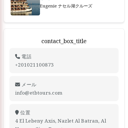
Eugenie ナセル湖クルーズ
contact_box_title
電話
+201021100873
メール
info@etbtours.com
位置
4 El Lebeny Axis, Nazlet Al Batran, Al