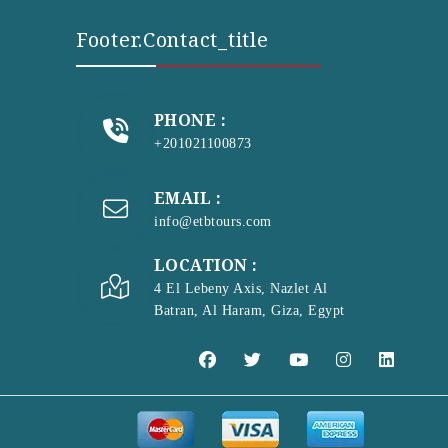
Footer.contact_title
PHONE :
+201021100873
EMAIL :
info@etbtours.com
LOCATION :
4 El Lebeny Axis, Nazlet Al
Batran, Al Haram, Giza, Egypt