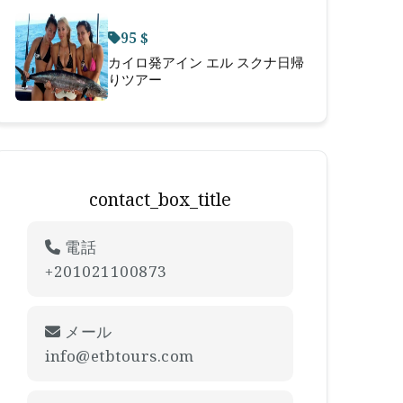
95 $
カイロ発アイン エル スクナ日帰
りツアー
contact_box_title
電話
+201021100873
メール
info@etbtours.com