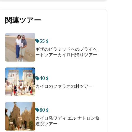
関連ツアー
55 $
ギザのピラミッドへのプライベ
ートツアーカイロ日帰りツアー
40 $
カイロのファラオの村ツアー
80 $
カイロ発ワディ エル ナトロン修
道院ツアー