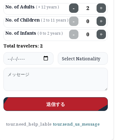
No. of Adults
( + 12 years )
−
+
No. of Children
( 2 to 11 years )
−
+
No. of Infants
( 0 to 2 years )
−
+
Total travelers:
2
送信する
tour.need_help_lable
tour.send_us_message