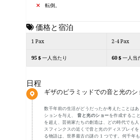
転倒。
価格と宿泊
1 Pax
2-4 Pax
95 $
一人当たり
60 $
一人当
日程
ギザのピラミッドでの音と光のシ
数千年前の生活がどうだったか考えたことはあ
ションを与え、
音と光のショー
を作成するこ
を超え、芸術家たちの創造は、どの時代でも人
スフィンクスの近くで音と光のディスプレイを
る物語は、世界最古の謎の 1 つです。何千年