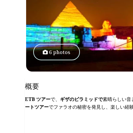
6 photos
概要
ETB ツアー
で、
ギザのピラミッドで
素晴らしい音
ートツアー
でファラオの秘密を発見し、楽しい経