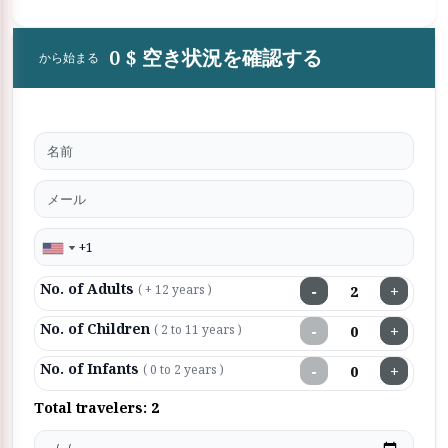
0 $ 空き状況を確認する
から始まる
No. of Adults
−
+
( + 12 years )
No. of Children
−
+
( 2 to 11 years )
No. of Infants
−
+
( 0 to 2 years )
Total travelers:
2