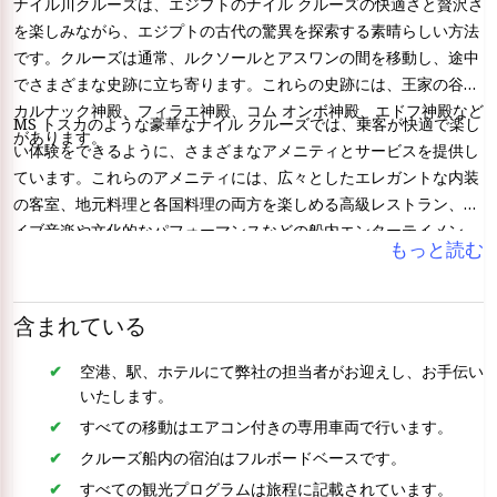
ナイル川クルーズは、エジプトのナイル クルーズの快適さと贅沢さ
を楽しみながら、エジプトの古代の驚異を探索する素晴らしい方法
です。クルーズは通常、ルクソールとアスワンの間を移動し、途中
でさまざまな史跡に立ち寄ります。これらの史跡には、王家の谷、
カルナック神殿、フィラエ神殿、コム オンボ神殿、エドフ神殿など
MS トスカのような豪華なナイル クルーズでは、乗客が快適で楽し
があります。
い体験をできるように、さまざまなアメニティとサービスを提供し
ています。これらのアメニティには、広々としたエレガントな内装
の客室、地元料理と各国料理の両方を楽しめる高級レストラン、ラ
イブ音楽や文化的なパフォーマンスなどの船内エンターテイメン
もっと読む
ト、リラックスできるプールやサンデッキ、スパやウェルネス セン
ター、ETB ツアー エジプトのクルーズ中に訪れる史跡に関する情
報を提供する知識豊富なガイドなどが含まれます。
含まれている
空港、駅、ホテルにて弊社の担当者がお迎えし、お手伝い
いたします。
すべての移動はエアコン付きの専用車両で行います。
クルーズ船内の宿泊はフルボードベースです。
すべての観光プログラムは旅程に記載されています。