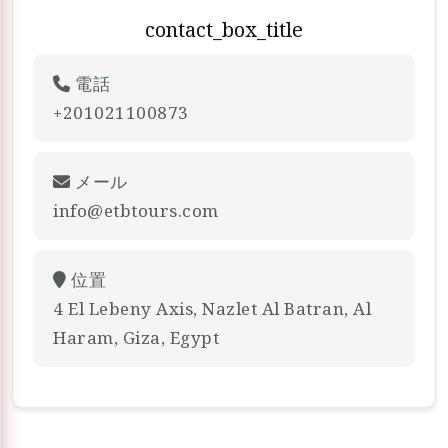
contact_box_title
電話
+201021100873
メール
info@etbtours.com
位置
4 El Lebeny Axis, Nazlet Al Batran, Al
Haram, Giza, Egypt