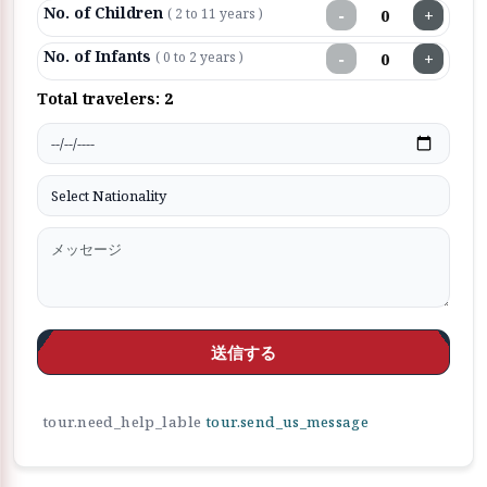
No. of Children
−
+
( 2 to 11 years )
No. of Infants
−
+
( 0 to 2 years )
Total travelers:
2
送信する
tour.need_help_lable
tour.send_us_message