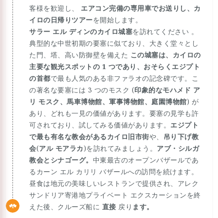
客様を歓迎し、
エアコン完備の専用車でお送りし、
カ
イロの日帰りツアー
を開始します。
サラー エル ディンのカイロ城塞
を訪れてください 。
典型的な中世初期の要塞に似ており、大きく堂々とし
た門、塔、高い防御壁を備えた
この城塞は、カイロの
主要な観光スポットの 1 つであり、おそらく
エジプト
の首都
で最も人気のある非ファラオの記念碑です。こ
の著名な要塞には 3 つのモスク (
印象的なモハメド ア
リ モスク、馬車博物館、軍事博物館、庭園博物館
) が
あり、どれも一見の価値があります。要塞の見学も許
可されており、試してみる価値があります。
エジプト
で最も有名な教会がある
カイロ旧市街
や、
吊り下げ教
会
(
アル モアラカ
)を訪れてみましょう。
アブ・シルガ
教会とシナゴーグ。
中東最古のオープンバザールであ
るカーン エル カリリ バザールへの訪問を続けます。
昼食は地元の美味しいレストランで提供され、アレク
サンドリア寄港地プライベート エクスカーションを終
えた後、クルーズ船に
直接
戻り
ます。