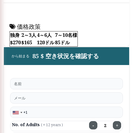
価格政策
独身
2～3人
4～6人
7～10名様
$270
$165
120ドル
85ドル
85 $ 空き状況を確認する
から始まる
No. of Adults
−
+
( + 12 years )