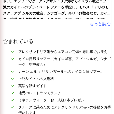
さい。
エジプトで
は、アレクサンドリア港からイスラム教とコプト
派のカイロ
への
プライベート ツアーを
手配し
、モハメド アリのモ
スク、アブ シルガの教会、シナゴーグ、吊り下げ教会など、カイ
ロ
旧
市街の人気観光スポットを
見学します。
アル・モアラカア）。
もっと読む
含まれている
アレクサンドリア港からエアコン完備の専用車でお迎え
カイロ日帰りツアー（カイロ城塞、アブ・シルガ、シナゴ
ーグ、空中教会）
カーン エル カリリ バザールへのカイロ 1 日ツアー。
上記サイトへの入場料
英語を話すガイド
地元のレストランでランチ
ミネラルウォーターお一人様1本プレゼント
クルーズに乗るためにアレクサンドリア港への移動をお手
伝いします