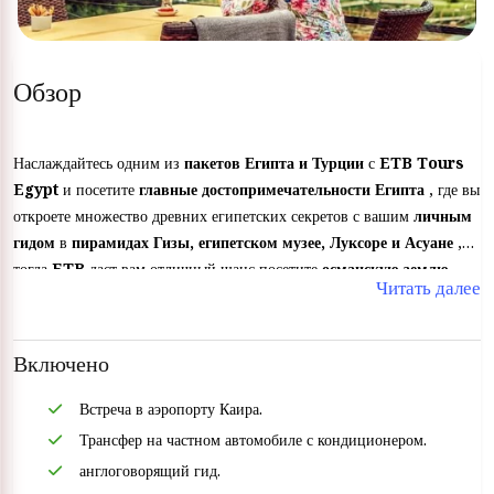
Обзор
Наслаждайтесь одним из
пакетов Египта и Турции
с
ETB Tours
Egypt
и посетите
главные достопримечательности Египта
, где вы
откроете множество древних египетских секретов с вашим
личным
гидом
в
пирамидах Гизы, египетском музее, Луксоре и Асуане
,
тогда
ETB
даст вам отличный шанс посетите
османскую землю
Читать далее
(Турция)
и посетите
древний Стамбул
и
осмотрите главные
достопримечательности Каппадокии и древнего города Эфес
.
Включено
Встреча в аэропорту Каира.
Трансфер на частном автомобиле с кондиционером.
англоговорящий гид.