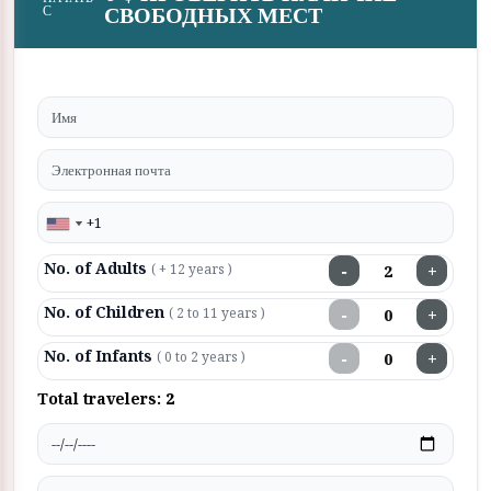
СВОБОДНЫХ МЕСТ
С
No. of Adults
−
+
( + 12 years )
No. of Children
−
+
( 2 to 11 years )
No. of Infants
−
+
( 0 to 2 years )
Total travelers:
2