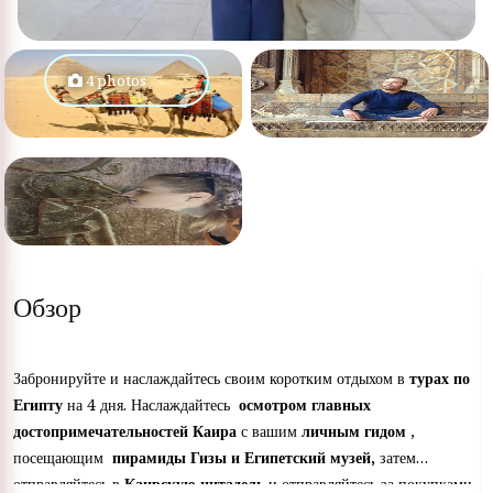
4 photos
Обзор
Забронируйте и наслаждайтесь своим коротким отдыхом в
турах по
Египту
на 4 дня. Наслаждайтесь
осмотром главных
достопримечательностей Каира
с вашим
личным гидом
,
посещающим
пирамиды Гизы и Египетский музей,
затем
отправляйтесь в
Каирскую цитадель
и отправляйтесь за покупками