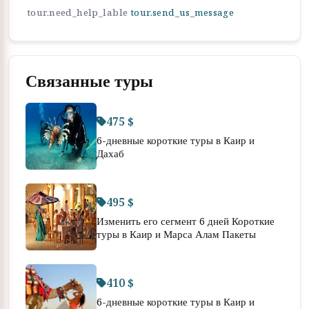
tour.need_help_lable
tour.send_us_message
Связанные туры
475 $
6-дневные короткие туры в Каир и
Дахаб
495 $
Изменить его сегмент 6 дней Короткие
туры в Каир и Марса Алам Пакеты
410 $
6-дневные короткие туры в Каир и