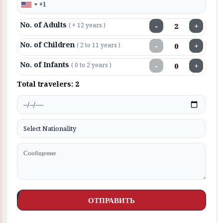
No. of Adults
−
+
( + 12 years )
No. of Children
−
+
( 2 to 11 years )
No. of Infants
−
+
( 0 to 2 years )
Total travelers:
2
ОТПРАВИТЬ