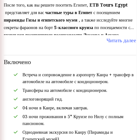
После того, как вы решите посетить Египет,
ETB Tours Egypt
представляет для вас
частные туры в Египет
с посещением
пирамиды Гизы и египетского музея
, а также исследуйте многие
секреты фараонов на борт
5-классного круиза
по посещаемости с
главными посещениями посещаемости Луксора и Асуана
.
Читать далее
Включено
Встреча и сопровождение в аэропорту Каира + трансфер в
автомобиле на автомобиле с кондиционером.
Трансферы на автомобиле с кондиционером.
англоговорящий гид.
04 ночи в Каире, включая завтрак.
03 ночи проживания в 5* Круизе по Нилу с полным
пансионом.
Однодневная экскурсия по Каиру (Пирамиды и
Египетский музей).