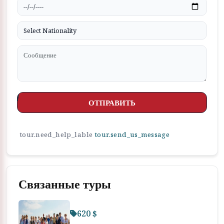
ОТПРАВИТЬ
tour.need_help_lable
tour.send_us_message
Связанные туры
620 $