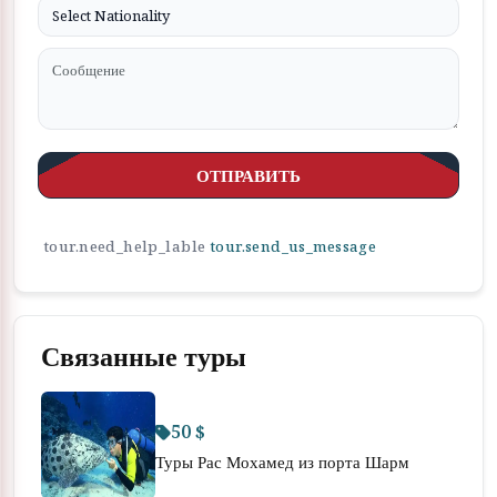
ОТПРАВИТЬ
tour.need_help_lable
tour.send_us_message
Связанные туры
50 $
Туры Рас Мохамед из порта Шарм