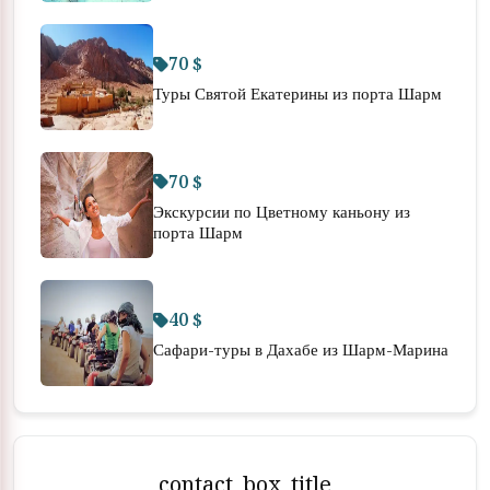
70 $
Туры Святой Екатерины из порта Шарм
70 $
Экскурсии по Цветному каньону из
порта Шарм
40 $
Сафари-туры в Дахабе из Шарм-Марина
contact_box_title