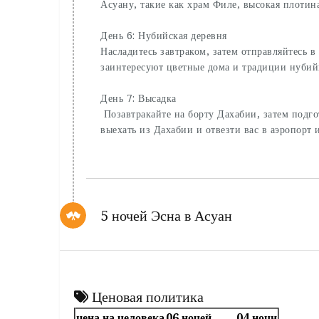
Асуану, такие как храм Филе, высокая плотин
День 6: Нубийская деревня
Насладитесь завтраком, затем отправляйтесь в
заинтересуют цветные дома и традиции нубий
День 7: Высадка
Позавтракайте на борту Дахабии, затем подгот
выехать из Дахабии и отвезти вас в аэропорт 
5 ночей Эсна в Асуан
Ценовая политика
цена на человека
06 ночей
04 ночи