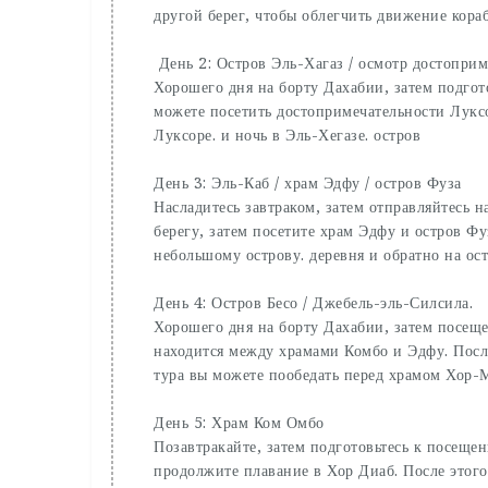
другой берег, чтобы облегчить движение кора
День 2: Остров Эль-Хагаз / осмотр достоприм
Хорошего дня на борту Дахабии, затем подгот
можете посетить достопримечательности Луксо
Луксоре. и ночь в Эль-Хегазе. остров
День 3: Эль-Каб / храм Эдфу / остров Фуза
Насладитесь завтраком, затем отправляйтесь 
берегу, затем посетите храм Эдфу и остров Ф
небольшому острову. деревня и обратно на ос
День 4: Остров Бесо / Джебель-эль-Силсила.
Хорошего дня на борту Дахабии, затем посеще
находится между храмами Комбо и Эдфу. После
тура вы можете пообедать перед храмом Хор-
День 5: Храм Ком Омбо
Позавтракайте, затем подготовьтесь к посеще
продолжите плавание в Хор Диаб. После этого 