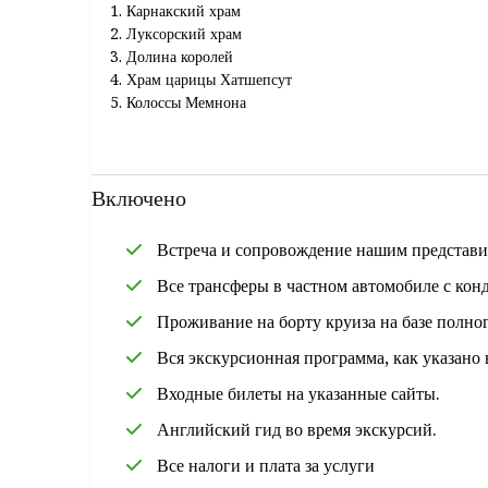
Карнакский храм
Луксорский храм
Долина королей
Храм царицы Хатшепсут
Колоссы Мемнона
Храм Гора в Эдфу
храм Ком Омбо
посетить Высокую плотину
Включено
Храм Филе
Незаконченный обелиск
Встреча и сопровождение нашим представите
Все трансферы в частном автомобиле с кон
Проживание на борту круиза на базе полно
Вся экскурсионная программа, как указано
Входные билеты на указанные сайты.
Английский гид во время экскурсий.
Все налоги и плата за услуги