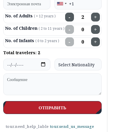
No. of Adults
( + 12 years )
−
+
No. of Children
( 2 to 11 years )
−
+
No. of Infants
( 0 to 2 years )
−
+
Total travelers:
2
ОТПРАВИТЬ
tour.need_help_lable
tour.send_us_message