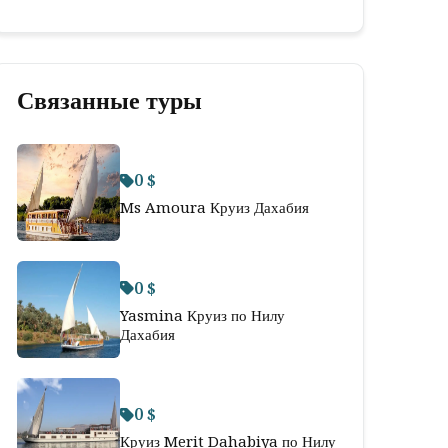
Связанные туры
0 $
Ms Amoura Круиз Дахабия
0 $
Yasmina Круиз по Нилу
Дахабия
0 $
Круиз Merit Dahabiya по Нилу