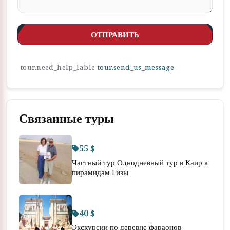
ОТПРАВИТЬ
tour.need_help_lable
tour.send_us_message
Связанные туры
55 $
Частный тур Однодневный тур в Каир к
пирамидам Гизы
40 $
Экскурсии по деревне фараонов