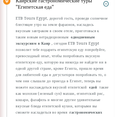
Каирские гастрономические туры
"Египетская еда"
ETB Tours Egypt, дорогой гость, проведи солнечное
блестящее утро на земле фараонов, насладись
вкусным завтраком в своем отеле, приготовься к
таким новым нетрадиционным
однодневным
экскурсиям в Каир
, сегодня ETB Tours Egypt
позволит тебе подарить египетскую еду попробуйте,
превосходный опыт, чтобы попробовать вкусную
египетскую еду, которую вы никогда не найдете ни в
одной другой стране, кроме Египта, пришло время
для любителей еды и дегустаторов попробовать то, о
чем они слышали до приезда в Египет, теперь вы
можете наслаждаться вкусной египетской
едой
такие
как молохия (зеленый суп) махши, египетский рис,
кошари, фалафель и многие другие удивительные
вкусные блюда египетской кухни, которыми вы
сможете насладиться во время
гастрономических