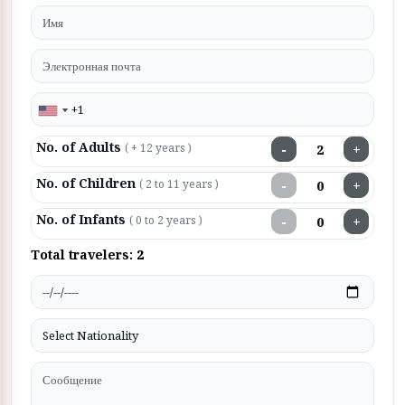
No. of Adults
−
+
( + 12 years )
No. of Children
−
+
( 2 to 11 years )
No. of Infants
−
+
( 0 to 2 years )
Total travelers:
2