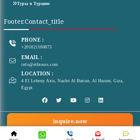
Туры в Турцию
Footer.contact_title
PHONE :
+201021100873
EMAIL :
info@etbtours.com
LOCATION :
4 El Lebeny Axis, Nazlet Al Batran, Al Haram, Giza,
Egypt
inquire.now
© Copyright 2026 . All Rights Reserved
ETB Tours