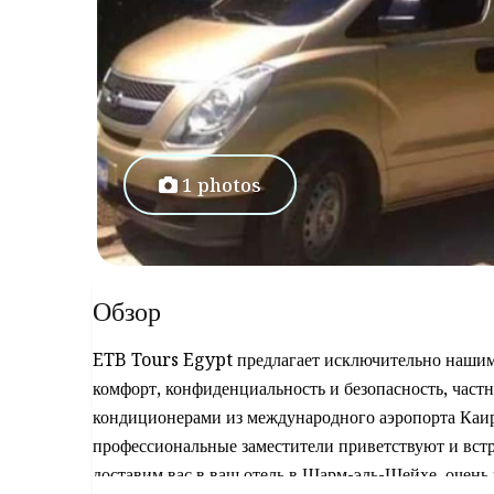
1 photos
Обзор
ETB Tours Egypt предлагает исключительно нашим 
комфорт, конфиденциальность и безопасность, част
кондиционерами из международного аэропорта Каи
профессиональные заместители приветствуют и встр
доставим вас в ваш отель в Шарм-эль-Шейхе, очен