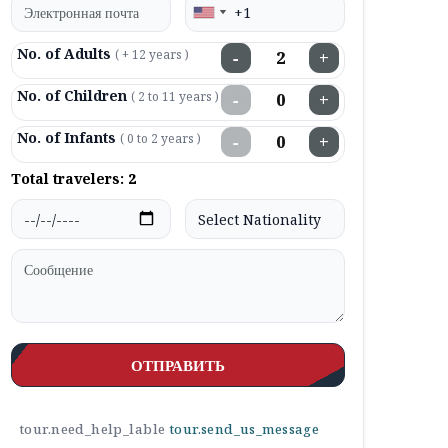
No. of Adults
( + 12 years )
−
+
No. of Children
( 2 to 11 years )
−
+
No. of Infants
( 0 to 2 years )
−
+
Total travelers:
2
ОТПРАВИТЬ
tour.need_help_lable
tour.send_us_message