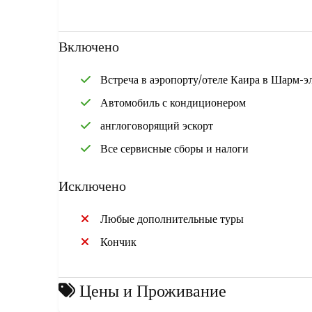
водители безопасно отвезут вас, не беспокойтесь о 
плевки с ними. Забронируйте в ETB Tours Egypt б
успокойтесь. Вы можете отправиться куда угодно из
Включено
любое место, которое вы предпочитаете,
Встреча в аэропорту/отеле Каира в Шарм-э
Автомобиль с кондиционером
англоговорящий эскорт
Все сервисные сборы и налоги
Исключено
Любые дополнительные туры
Кончик
Цены и Проживание