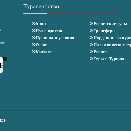
Турагентство
home
Египетские туры
в
Путеводитель
Трансферы
Правила и условия
Иордания: экскур
иях
О нас
Паломнические т
Контакт
Египет
Туры в Турцию
E
urs