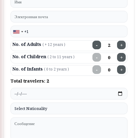
No. of Adults
−
+
( + 12 years )
No. of Children
−
+
( 2 to 11 years )
No. of Infants
−
+
( 0 to 2 years )
Total travelers:
2