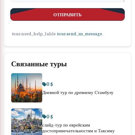
ОТПРАВИТЬ
tour.need_help_lable
tour.send_us_message
Связанные туры
0 $
Дневной тур по древнему Стамбулу
0 $
слайд-тур по еврейским
достопримечательностям и Таксиму