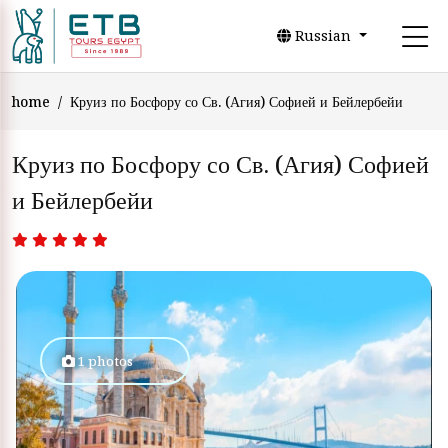
Russian
home
Круиз по Босфору со Св. (Агия) Софией и Бейлербейи
Круиз по Босфору со Св. (Агия) Софией
и Бейлербейи
1 photos