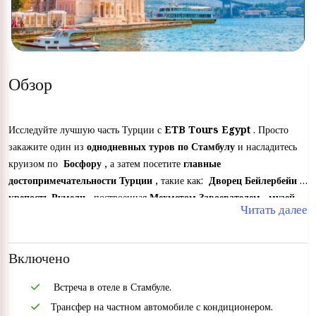
Обзор
Исследуйте лучшую часть Турции с
ETB Tours Egypt
. Просто
закажите один из
однодневных туров по Стамбулу
и насладитесь
круизом по
Босфору
, а затем посетите
главные
достопримечательности Турции
, такие как:
Дворец Бейлербейи
,
крепость Румели
, построенная
Мехметом Завоевателем
,
музей
Читать далее
Святой Агии. София.
Включено
Встреча в отеле в Стамбуле.
Трансфер на частном автомобиле с кондиционером.