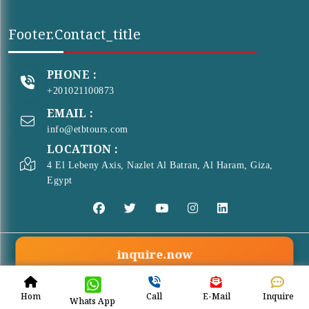
Footer.contact_title
PHONE :
+201021100873
EMAIL :
info@etbtours.com
LOCATION :
4 El Lebeny Axis, Nazlet Al Batran, Al Haram, Giza,
Egypt
inquire.now
© Copyright 2026 . All Rights Reserved
ETB Tours
Hom
Call
E-Mail
Inquire
Whats App