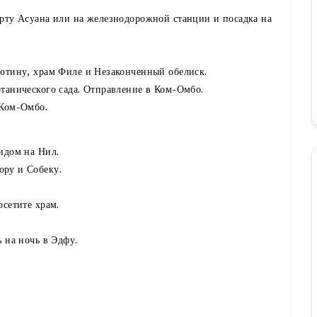
орту Асуана или на железнодорожной станции и посадка на
лотину, храм Филе и Незаконченный обелиск.
танического сада. Отправление в Ком-Омбо.
 Ком-Омбо.
идом на Нил.
ору и Собеку.
осетите храм.
 на ночь в Эдфу.