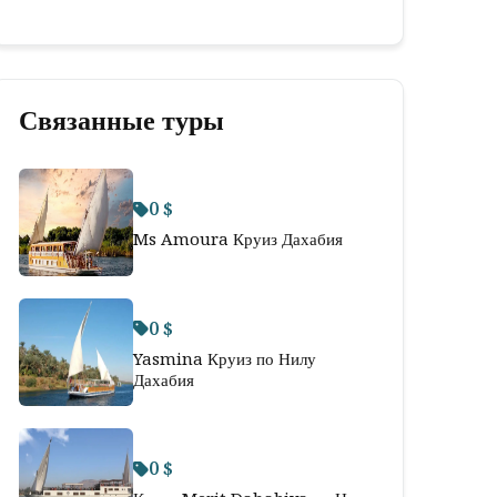
Связанные туры
0 $
Ms Amoura Круиз Дахабия
0 $
Yasmina Круиз по Нилу
Дахабия
0 $