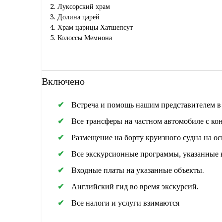
Луксорский храм
Долина царей
Храм царицы Хатшепсут
Колоссы Мемнона
Храм Гора в Эдфу
храм Ком Омбо
посещение Высокой плотины
Включено
Храм Филе
Незаконченный обелиск
Встреча и помощь нашим представителем в а
Все трансферы на частном автомобиле с ко
Размещение на борту круизного судна на о
Все экскурсионные программы, указанные 
Входные платы на указанные объекты.
Английский гид во время экскурсий.
Все налоги и услуги взимаются