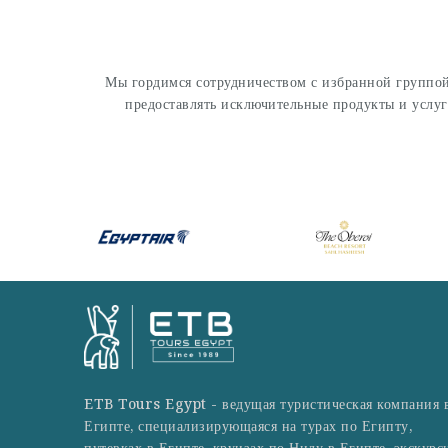
Мы гордимся сотрудничеством с избранной группой
предоставлять исключительные продукты и услу
ETB Tours Egypt - ведущая туристическая компания 
Египте, специализирующаяся на турах по Египту,
путевках в Египте, круизах по Нилу в Египте, экскурс