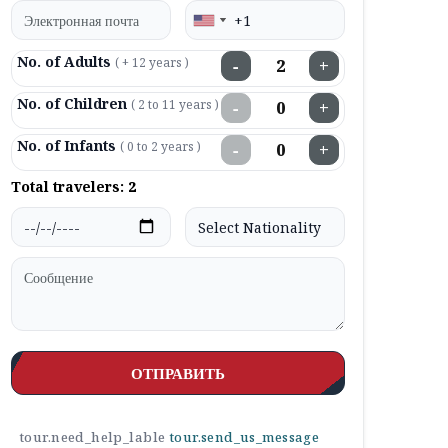
No. of Adults
( + 12 years )
−
+
No. of Children
( 2 to 11 years )
−
+
No. of Infants
( 0 to 2 years )
−
+
Total travelers:
2
ОТПРАВИТЬ
tour.need_help_lable
tour.send_us_message