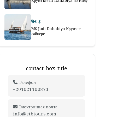
Круиз Merit Dahabiya по Нилу
0 $
MS Judi Dahabiya Круиз на
лайнере
contact_box_title
Телефон
+201021100873
Электронная почта
info@etbtours.com