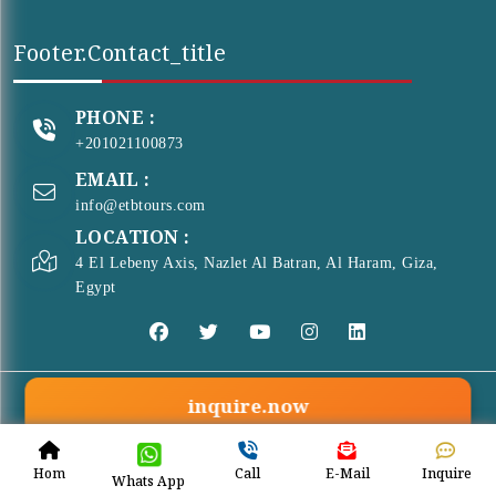
Footer.contact_title
PHONE :
+201021100873
EMAIL :
info@etbtours.com
LOCATION :
4 El Lebeny Axis, Nazlet Al Batran, Al Haram, Giza,
Egypt
inquire.now
© Copyright 2026 . All Rights Reserved
ETB Tours
Hom
Call
E-Mail
Inquire
Whats App