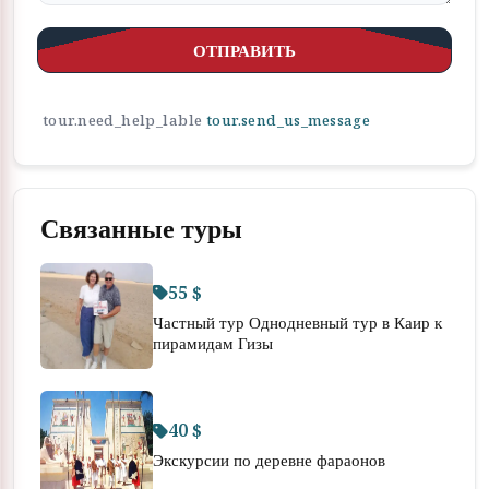
ОТПРАВИТЬ
tour.need_help_lable
tour.send_us_message
Связанные туры
55 $
Частный тур Однодневный тур в Каир к
пирамидам Гизы
40 $
Экскурсии по деревне фараонов