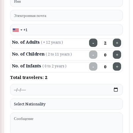
No. of Adults
−
+
( + 12 years )
No. of Children
−
+
( 2 to 11 years )
No. of Infants
−
+
( 0 to 2 years )
Total travelers:
2