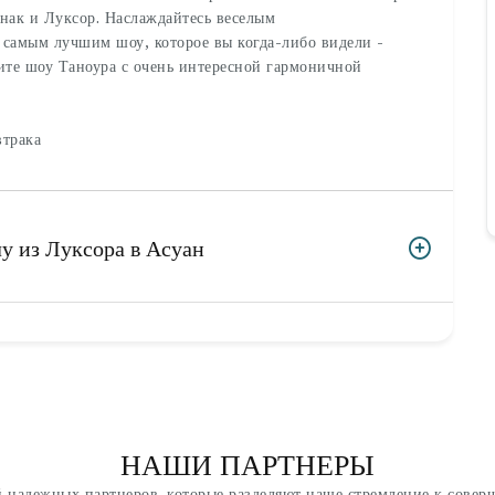
нак и Луксор. Наслаждайтесь веселым
 самым лучшим шоу, которое вы когда-либо видели -
те шоу Таноура с очень интересной гармоничной
втрака
у из Луксора в Асуан
НАШИ ПАРТНЕРЫ
 надежных партнеров, которые разделяют наше стремление к совер