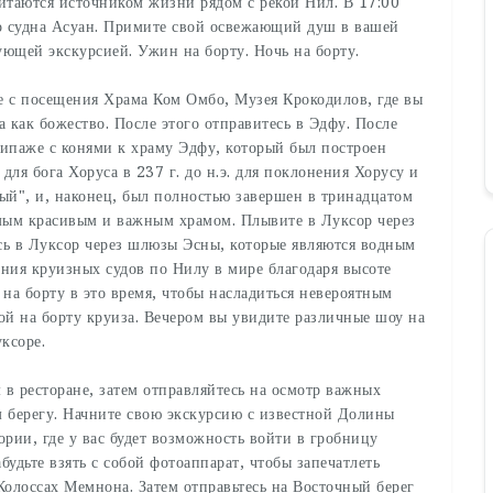
итаются источником жизни рядом с рекой Нил. В 17:00
го судна Асуан. Примите свой освежающий душ в вашей
ующей экскурсией. Ужин на борту. Ночь на борту.
те с посещения Храма Ком Омбо, Музея Крокодилов, где вы
 как божество. После этого отправитесь в Эдфу. После
кипаже с конями к храму Эдфу, который был построен
ля бога Хоруса в 237 г. до н.э. для поклонения Хорусу и
ый", и, наконец, был полностью завершен в тринадцатом
самым красивым и важным храмом. Плывите в Луксор через
сь в Луксор через шлюзы Эсны, которые являются водным
ния круизных судов по Нилу в мире благодаря высоте
 на борту в это время, чтобы насладиться невероятным
ой на борту круиза. Вечером вы увидите различные шоу на
ксоре.
 в ресторане, затем отправляйтесь на осмотр важных
м берегу. Начните свою экскурсию с известной Долины
ории, где у вас будет возможность войти в гробницу
будьте взять с собой фотоаппарат, чтобы запечатлеть
олоссах Мемнона. Затем отправьтесь на Восточный берег