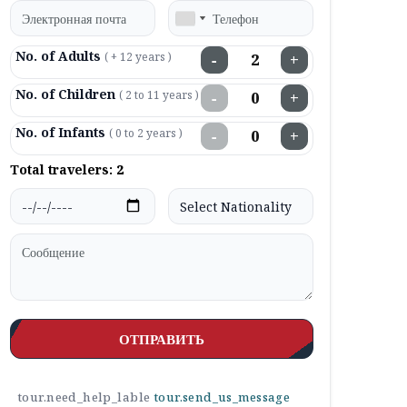
No. of Adults
( + 12 years )
−
+
No. of Children
( 2 to 11 years )
−
+
No. of Infants
( 0 to 2 years )
−
+
Total travelers:
2
ОТПРАВИТЬ
tour.need_help_lable
tour.send_us_message