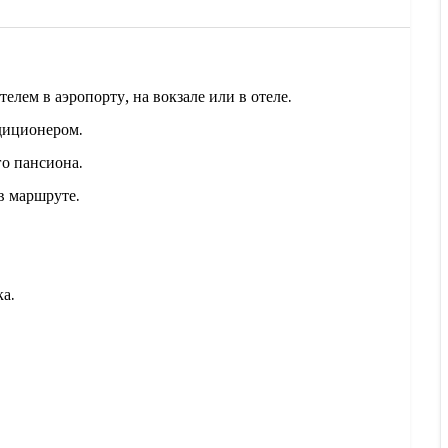
лем в аэропорту, на вокзале или в отеле.
диционером.
го пансиона.
в маршруте.
а.