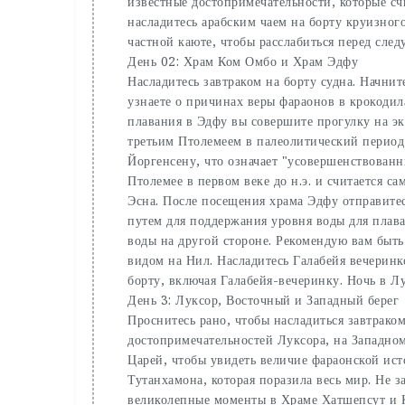
известные достопримечательности, которые сч
насладитесь арабским чаем на борту круизно
частной каюте, чтобы расслабиться перед след
День 02: Храм Ком Омбо и Храм Эдфу
Насладитесь завтраком на борту судна. Начни
узнаете о причинах веры фараонов в крокодила
плавания в Эдфу вы совершите прогулку на э
третьим Птолемеем в палеолитический период д
Йоргенсену, что означает "усовершенствованн
Птолемее в первом веке до н.э. и считается 
Эсна. После посещения храма Эдфу отправите
путем для поддержания уровня воды для плава
воды на другой стороне. Рекомендую вам быть
видом на Нил. Насладитесь Галабейя вечеринк
борту, включая Галабейя-вечеринку. Ночь в Лу
День 3: Луксор, Восточный и Западный берег
Проснитесь рано, чтобы насладиться завтраком
достопримечательностей Луксора, на Западно
Царей, чтобы увидеть величие фараонской ист
Тутанхамона, которая поразила весь мир. Не за
великолепные моменты в Храме Хатшепсут и К