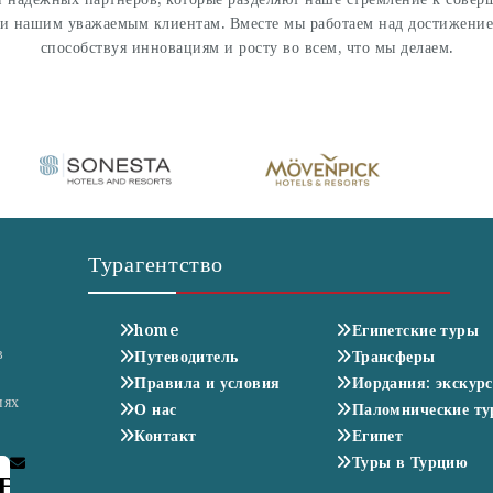
ги нашим уважаемым клиентам. Вместе мы работаем над достижение
способствуя инновациям и росту во всем, что мы делаем.
Турагентство
home
Египетские туры
в
Путеводитель
Трансферы
Правила и условия
Иордания: экскур
иях
О нас
Паломнические т
Контакт
Египет
Туры в Турцию
E