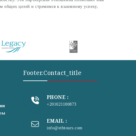
м общих целей и стремимся к взаимному успеху,
Footer.contact_title
PHONE :
+201021100873
сии
уры
EMAIL :
info@etbtours.com