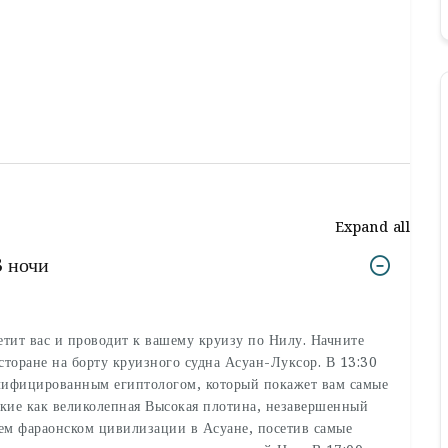
Expand all
3 ночи
тит вас и проводит к вашему круизу по Нилу. Начните
торане на борту круизного судна Асуан-Луксор. В 13:30
алифицированным египтологом, который покажет вам самые
акие как великолепная Высокая плотина, незавершенный
нем фараонском цивилизации в Асуане, посетив самые