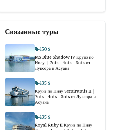
Связанные туры
450 $
MS Blue Shadow IV Круиз по
Нилу | 7nts - 4nts - 3nts из
Луксора и Асуана
435 $
Круиз по Нилу Semiramis II |
7nts - 4nts - 3nts из Луксора и
Асуана
435 $
Royal Ruby II Круиз по Нилу