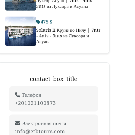
Луксор Асуан | 7nts - 4nts -
3nts из Луксора и Асуана
475 $
Solaris II Круиз по Нилу | 7nts
- 4nts - 3nts из Луксора и
Асуана
contact_box_title
Телефон
+201021100873
Электронная почта
info@etbtours.com