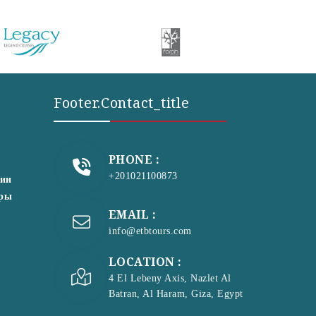
Footer.contact_title
PHONE :
+201021100873
сии
уры
EMAIL :
info@etbtours.com
LOCATION :
4 El Lebeny Axis, Nazlet Al
Batran, Al Haram, Giza, Egypt