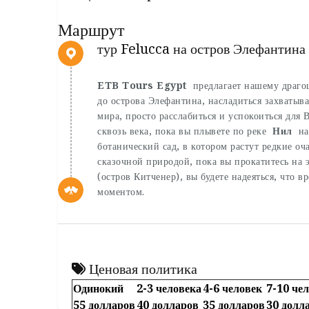
Маршрут
тур Felucca на остров Элефантина
ETB Tours Egypt
предлагает нашему драго
до острова Элефантина, насладиться захваты
мира, просто расслабиться и успокоиться для
сквозь века, пока вы плывете по реке
Нил
на 
ботанический сад, в котором растут редкие оч
сказочной природой, пока вы прокатитесь на 
(остров Китченер), вы будете надеяться, что 
моментом.
Ценовая политика
Одинокий
2-3 человека
4-6 человек
7-10 че
55 долларов
40 долларов
35 долларов
30 долл