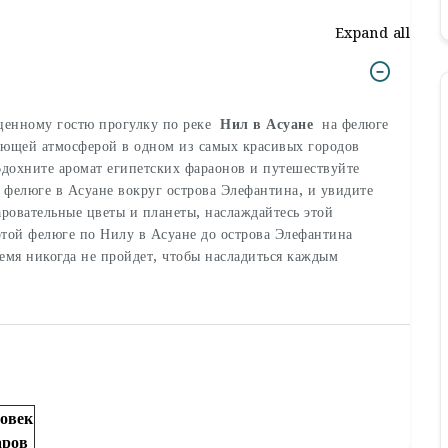
Expand all
ценному гостю прогулку по реке
Нил в Асуане
на фелюге
вающей атмосферой в одном из самых красивых городов
 Вдохните аромат египетских фараонов и путешествуйте
фелюге в Асуане вокруг острова Элефантина, и увидите
аровательные цветы и планеты, наслаждайтесь этой
этой фелюге по Нилу в Асуане до острова Элефантина
время никогда не пройдет, чтобы насладиться каждым
ловек
аров