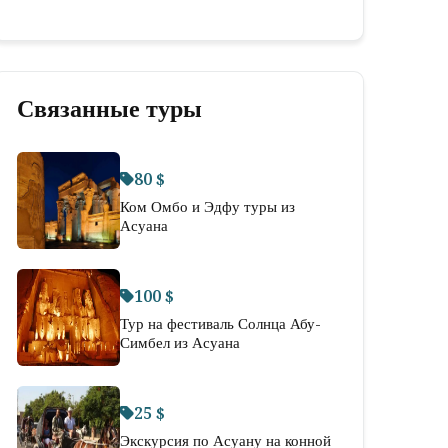
Связанные туры
80 $
Ком Омбо и Эдфу туры из
Асуана
100 $
Тур на фестиваль Солнца Абу-
Симбел из Асуана
25 $
Экскурсия по Асуану на конной