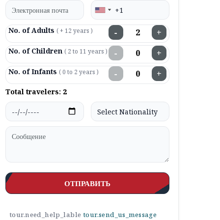
No. of Adults
( + 12 years )
−
+
No. of Children
( 2 to 11 years )
−
+
No. of Infants
( 0 to 2 years )
−
+
Total travelers:
2
ОТПРАВИТЬ
tour.need_help_lable
tour.send_us_message