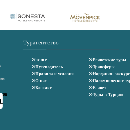
Турагентство
home
Египетские туры
в
Путеводитель
Трансферы
Правила и условия
Иордания: экскур
иях
О нас
Паломнические т
Контакт
Египет
Туры в Турцию
E