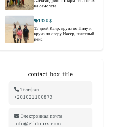
Александрию и Шарм-эль-Шейх
на самолете
1320 $
13 дней Каир, круиз по Нилу и
круиз по озеру Насер, пакетный
рейс
contact_box_title
Телефон
+201021100873
Электронная почта
info@etbtours.com