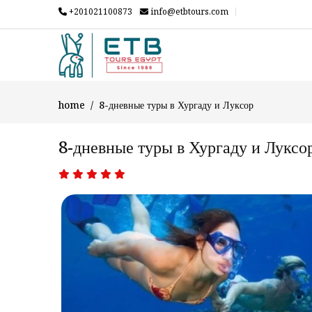
+201021100873
info@etbtours.com
home
8-дневные туры в Хургаду и Луксор
8-дневные туры в Хургаду и Луксо