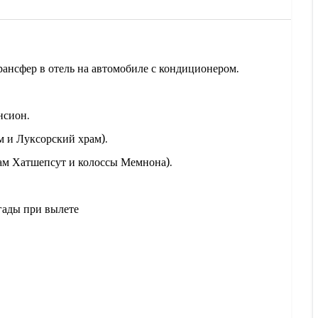
рансфер в отель на автомобиле с кондиционером.
нсион.
 и Луксорский храм).
ам Хатшепсут и колоссы Мемнона).
гады при вылете