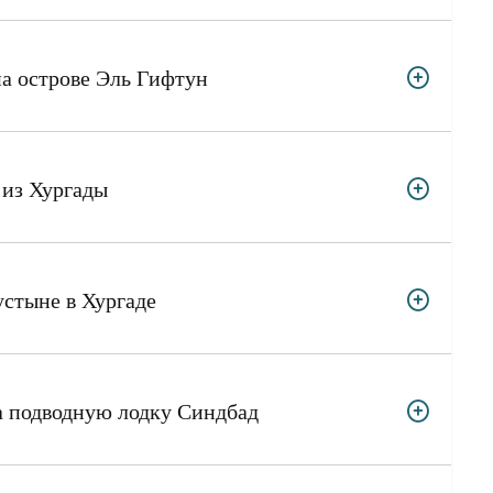
на острове Эль Гифтун
ор из Хургады
устыне в Хургаде
а подводную лодку Синдбад