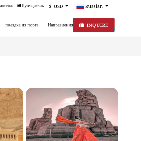
ложения
Путеводитель
$ USD
Russian
INQUIRE
поездка из порта
Направления