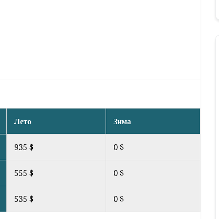
Лето
Зима
935 $
0 $
555 $
0 $
535 $
0 $