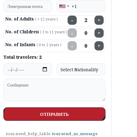
No. of Adults
( + 12 years )
−
+
No. of Children
( 2 to 11 years )
−
+
No. of Infants
( 0 to 2 years )
−
+
Total travelers:
2
ОТПРАВИТЬ
tour.need_help_lable
tour.send_us_message