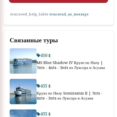
tour.need_help_lable
tour.send_us_message
Связанные туры
450 $
MS Blue Shadow IV Круиз по Нилу |
7nts - 4nts - 3nts из Луксора и Асуана
435 $
Круиз по Нилу Semiramis II | 7nts -
4nts - 3nts из Луксора и Асуана
435 $