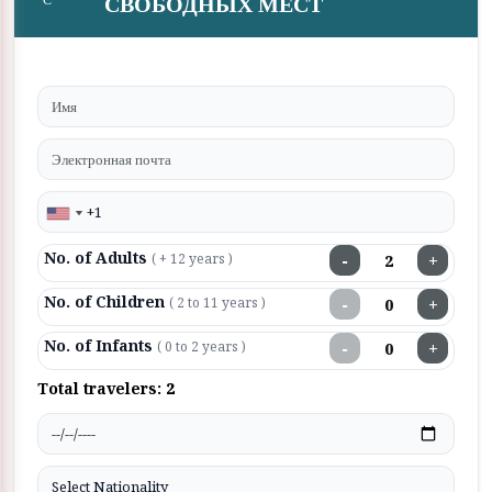
СВОБОДНЫХ МЕСТ
No. of Adults
−
+
( + 12 years )
No. of Children
−
+
( 2 to 11 years )
No. of Infants
−
+
( 0 to 2 years )
Total travelers:
2