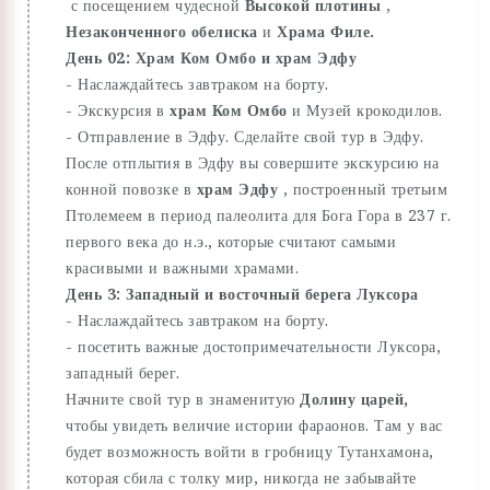
с посещением чудесной
Высокой плотины
,
Незаконченного обелиска
и
Храма Филе.
День 02: Храм Ком Омбо и храм Эдфу
- Наслаждайтесь завтраком на борту.
- Экскурсия в
храм Ком Омбо
и Музей крокодилов.
- Отправление в Эдфу. Сделайте свой тур в Эдфу.
После отплытия в Эдфу вы совершите экскурсию на
конной повозке в
храм Эдфу
, построенный третьим
Птолемеем в период палеолита для Бога Гора в 237 г.
первого века до н.э., которые считают самыми
красивыми и важными храмами.
День 3: Западный и восточный берега Луксора
- Наслаждайтесь завтраком на борту.
- посетить важные достопримечательности Луксора,
западный берег.
Начните свой тур в знаменитую
Долину царей,
чтобы увидеть величие истории фараонов. Там у вас
будет возможность войти в гробницу Тутанхамона,
которая сбила с толку мир, никогда не забывайте