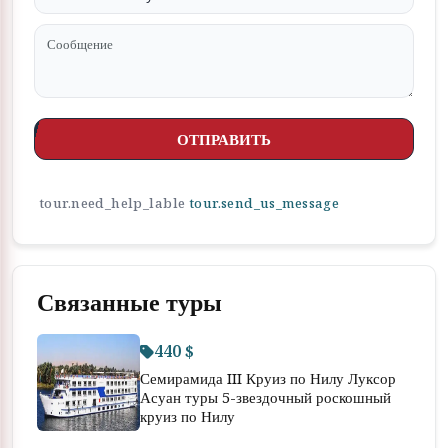
ОТПРАВИТЬ
tour.need_help_lable
tour.send_us_message
Связанные туры
440 $
Семирамида III Круиз по Нилу Луксор
Асуан туры 5-звездочный роскошный
круиз по Нилу