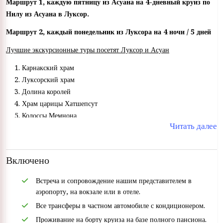
Маршрут 1, каждую пятницу из Асуана на 4-дневный круиз по
Нилу из Асуана в Луксор.
Маршрут 2, каждый понедельник из Луксора на 4 ночи / 5 дней
Лучшие экскурсионные туры посетят Луксор и Асуан
Карнакский храм
Луксорский храм
Долина королей
Храм царицы Хатшепсут
Колоссы Мемнона
Читать далее
Храм Гора в Эдфу
храм Ком Омбо
посетить Высокую плотину
Включено
Храм Филе
Незаконченный обелиск
Встреча и сопровождение нашим представителем в
аэропорту, на вокзале или в отеле.
Все трансферы в частном автомобиле с кондиционером.
Проживание на борту круиза на базе полного пансиона.