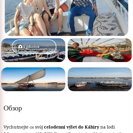
5 photos
Обзор
Vychutnejte си svůj
celodenní výlet do Káhiry
na lodi