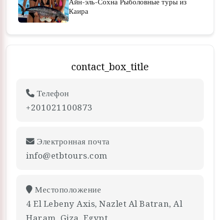
Айн-эль-Сохна Рыболовные туры из
Каира
contact_box_title
Телефон
+201021100873
Электронная почта
info@etbtours.com
Местоположение
4 El Lebeny Axis, Nazlet Al Batran, Al
Haram, Giza, Egypt