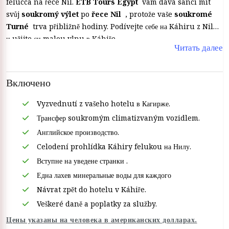
felucca na řece Nil.
ETB Tours Egypt
vám dává sanci mít
svůj
soukromý výlet
po
řece Nil
, protože vaše
soukromé
Turné
trva přibližně hodiny. Podívejte себе на Káhiru z Nilu
и užijte си malou vlnu в Káhiře.
Читать далее
Включено
Vyzvednutí z vašeho hotelu в Кагирже.
Трансфер soukromým climatizvaným vozidlem.
Английское производство.
Celodení prohlídka Káhiry felukou на Нилу.
Вступне на уведене странки .
Една лахев минеральные воды для каждого
Návrat zpět do hotelu v Káhiře.
Veškeré daně a poplatky za služby.
Цены указаны на человека в американских долларах.