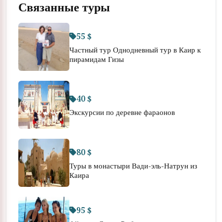
Связанные туры
55 $
Частный тур Однодневный тур в Каир к
пирамидам Гизы
40 $
Экскурсии по деревне фараонов
80 $
Туры в монастыри Вади-эль-Натрун из
Каира
95 $