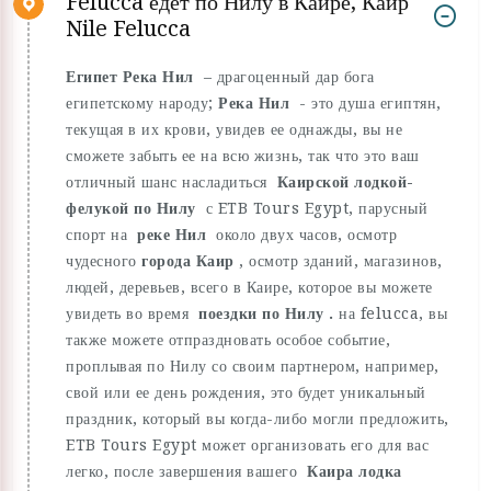
Felucca едет по Нилу в Каире, Каир
Nile Felucca
Египет Река Нил
– драгоценный дар бога
египетскому народу;
Река Нил
- это душа египтян,
текущая в их крови, увидев ее однажды, вы не
сможете забыть ее на всю жизнь, так что это ваш
отличный шанс насладиться
Каирской лодкой-
фелукой по Нилу
с ETB Tours Egypt, парусный
спорт на
реке Нил
около двух часов, осмотр
чудесного
города Каир
, осмотр зданий, магазинов,
людей, деревьев, всего в Каире, которое вы можете
увидеть во время
поездки по Нилу .
на felucca, вы
также можете отпраздновать особое событие,
проплывая по Нилу со своим партнером, например,
свой или ее день рождения, это будет уникальный
праздник, который вы когда-либо могли предложить,
ETB Tours Egypt может организовать его для вас
легко, после завершения вашего
Каира лодка