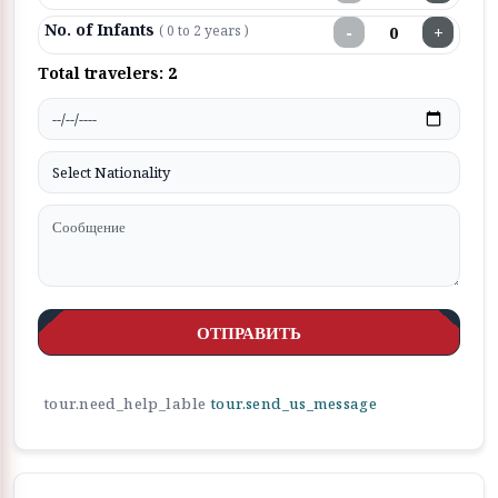
No. of Infants
−
+
( 0 to 2 years )
Total travelers:
2
ОТПРАВИТЬ
tour.need_help_lable
tour.send_us_message