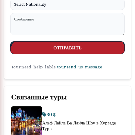
ОТПРАВИТЬ
tour.need_help_lable
tour.send_us_message
Связанные туры
30 $
Альф Лайла Ва Лайла Шоу в Хургаде
Туры