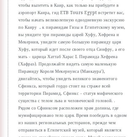
чтобы вылететь в Каир, как только вы прибудете в
аэропорт Каира, гид ETB Tours Egypt встретит вас,
чтобы начать великолепную однодневную экскурсию
по Каиру
.
к пирамидам Гизы и Египетскому музею,
вы увидите три пирамиды царей Хуфу, Хефрена и
Мекерния, увидите самую большую пирамиду царя
Хуфу, который идет после своего отца Синфру, а его
мать - царица Хаттаб Харас I. Пирамида Хефрена
(Хафраэ). Продолжайте видеть самую маленькую
Пирамиду Короля Мекернуиса (Манкаура'),
двигайтесь, чтобы увидеть великого знаменитого
Сфинкса, который гордо стоит на страже всей
территории Пирамид, Сфинкс - статуя мифического
существа с телом льва и человеческой головой. .
Рядом со Сфинксом расположен храм долины, где
мумифицировано тело царя. Время пообедать в одном
из наших региональных ресторанов, прежде чем
отправиться в Египетский музей, который является