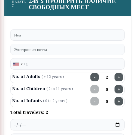
245 $ ПРОВЕРИТЬ НАЛИЧИЕ
НАЧАТЬ
СВОБОДНЫХ МЕСТ
С
No. of Adults
−
+
( + 12 years )
No. of Children
−
+
( 2 to 11 years )
No. of Infants
−
+
( 0 to 2 years )
Total travelers:
2