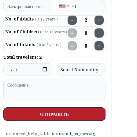
No. of Adults
( + 12 years )
−
+
No. of Children
( 2 to 11 years )
−
+
No. of Infants
( 0 to 2 years )
−
+
Total travelers:
2
ОТПРАВИТЬ
tour.need_help_lable
tour.send_us_message