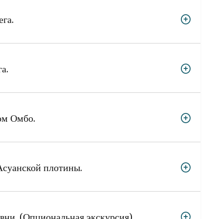
ега.
а.
ом Омбо.
Асуанской плотины.
вни. (Опциональная экскурсия)