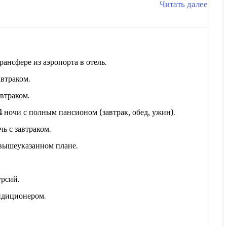
Читать далее
в аэропорт для возвращения в вашу страну.
ансфере из аэропорта в отель.
автраком.
автраком.
 ночи с полным пансионом (завтрак, обед, ужин).
ь с завтраком.
 вышеуказанном плане.
урсий.
ндиционером.