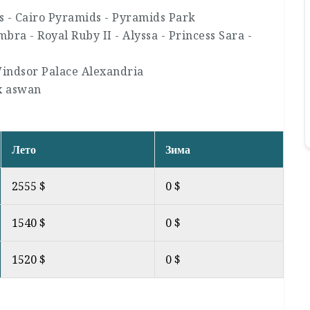
s - Cairo Pyramids - Pyramids Park
bra - Royal Ruby II - Alyssa - Princess Sara -
 Windsor Palace Alexandria
x aswan
Лето
Зима
2555 $
0 $
1540 $
0 $
1520 $
0 $