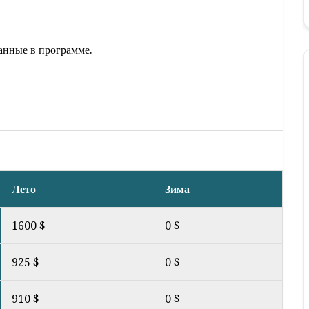
анные в программе.
Лето
Зима
1600 $
0 $
925 $
0 $
910 $
0 $