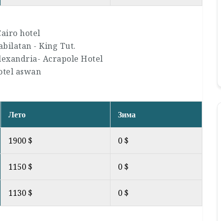
airo hotel
abilatan - King Tut.
alexandria- Acrapole Hotel
otel aswan
Лето
Зима
1900 $
0 $
1150 $
0 $
1130 $
0 $