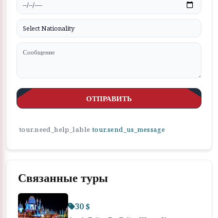
ОТПРАВИТЬ
tour.need_help_lable
tour.send_us_message
Связанные туры
30 $