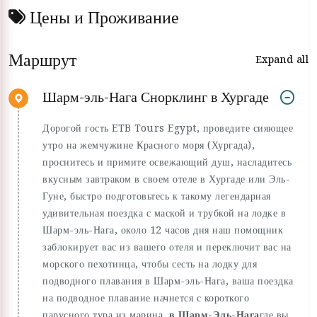
Цены и Проживание
Маршрут
Expand all
Шарм-эль-Нага Снорклинг в Хургаде
Дорогой гость ETB Tours Egypt, проведите сияющее
утро на жемчужине Красного моря (Хургада),
проснитесь и примите освежающий душ, насладитесь
вкусным завтраком в своем отеле в Хургаде или Эль-
Гуне, быстро подготовьтесь к такому легендарная
удивительная поездка с маской и трубкой на лодке в
Шарм-эль-Нага, около 12 часов дня наш помощник
заблокирует вас из вашего отеля и переключит вас на
морского пехотинца, чтобы сесть на лодку для
подводного плавания в Шарм-эль-Нага, ваша поездка
на подводное плавание начнется с короткого
парусного тура из марина
в Шарм-Эль-Нага
где вы