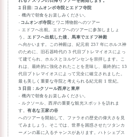
れる
アスワンの日帰りツアーを開始します。
2 日目: コムオンボ寺院とエドフ寺院
- 機内で朝食をお楽しみください。
-
コムオンボ寺院
とワニ博物館へのツアー
- エドフへ出航。エドフへのツアーに参加しましょ
う。
エドフへ出航した後、馬車でエドフ神殿
へ向かいます。この神殿は、紀元前 237 年にホルス神
のために、旧石器時代の 3 代目プトレマイオスによっ
て建てられ、ホルスとヨルゲンセンを崇拝します。こ
れは、最終的に強化されたことを意味し、最終的に 13
代目プトレマイオスによって完全に確立されました。
最も美しく重要な寺院と考えられる紀元前 1 世紀。
3 日目 : ルクソール西岸と東岸
- 機内で朝食をお楽しみください。
- ルクソール、西岸の重要な観光スポットを訪れま
す。
有名な王家の谷
へのツアーを開始して、ファラオの歴史の偉大さを見
てみましょう。そこでは、世界を困惑させたツタンカ
ーメンの墓に入るチャンスがあります。ハトシェプス