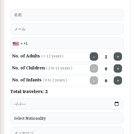
No. of Adults
−
+
( + 12 years )
No. of Children
−
+
( 2 to 11 years )
No. of Infants
−
+
( 0 to 2 years )
Total travelers:
2