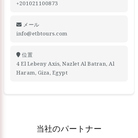
+201021100873
メール
info@etbtours.com
位置
4 El Lebeny Axis, Nazlet Al Batran, Al
Haram, Giza, Egypt
当社のパートナー