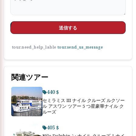
送信する
tour.need_help_lable
tour.send_us_message
関連ツアー
440 $
セミラミス III ナイル クルーズ ルクソー
ル アスワン ツアー 5 つ星豪華ナイル ク
ルーズ
405 $
Nile Dolphin ン ナイル クルーズ | ナイ