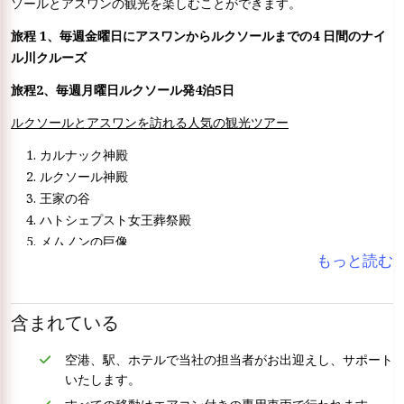
ソールとアスワンの観光を楽しむことができます。
旅程 1、毎週金曜日にアスワンからルクソールまでの4 日間のナイ
ル川クルーズ
旅程2、毎週月曜日ルクソール発4泊5日
ルクソールとアスワンを訪れる人気の観光ツアー
カルナック神殿
ルクソール神殿
王家の谷
ハトシェプスト女王葬祭殿
メムノンの巨像
もっと読む
エドフのホルス神殿
コムオンボ神殿
ハイダムを訪れる
含まれている
フィラエ神殿
未完成のオベリスク
空港、駅、ホテルで当社の担当者がお出迎えし、サポート
いたします。