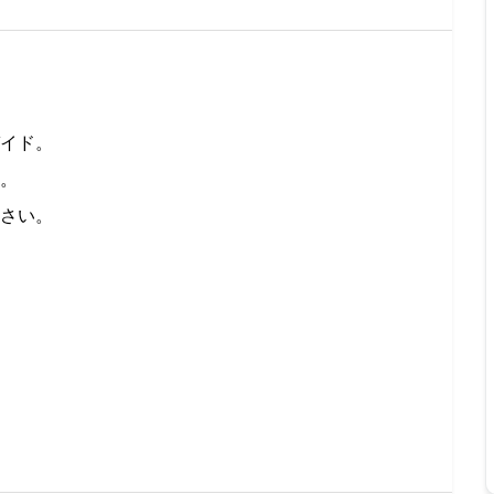
イド。
。
さい。