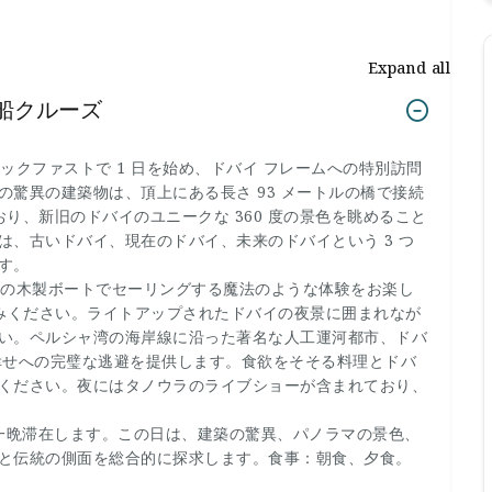
Expand all
船クルーズ
レックファストで 1 日を始め、ドバイ フレームへの特別訪問
驚異の建築物は、頂上にある長さ 93 メートルの橋で接続
ており、新旧のドバイのユニークな 360 度の景色を眺めること
は、古いドバイ、現在のドバイ、未来のドバイという 3 つ
す。
ア風の木製ボートでセーリングする魔法のような体験をお楽し
しみください。ライトアップされたドバイの夜景に囲まれなが
い。ペルシャ湾の海岸線に沿った著名な人工運河都市、ドバ
幸せへの完璧な逃避を提供します。食欲をそそる料理とドバ
ください。夜にはタノウラのライブショーが含まれており、
り一晩滞在します。この日は、建築の驚異、パノラマの景色、
と伝統の側面を総合的に探求します。食事：朝食、夕食。