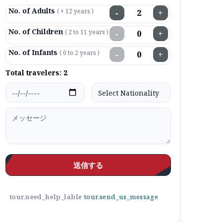
No. of Adults
( + 12 years )
−
+
No. of Children
( 2 to 11 years )
−
+
No. of Infants
( 0 to 2 years )
−
+
Total travelers:
2
送信する
tour.need_help_lable
tour.send_us_message