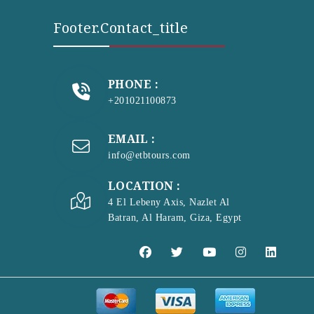
Footer.contact_title
PHONE :
+201021100873
EMAIL :
info@etbtours.com
LOCATION :
4 El Lebeny Axis, Nazlet Al
Batran, Al Haram, Giza, Egypt