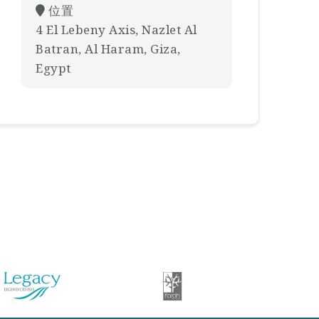
位置
4 El Lebeny Axis, Nazlet Al
Batran, Al Haram, Giza,
Egypt