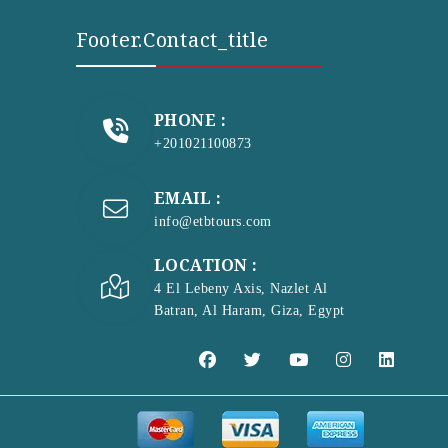
Footer.contact_title
PHONE :
+201021100873
EMAIL :
info@etbtours.com
LOCATION :
4 El Lebeny Axis, Nazlet Al
Batran, Al Haram, Giza, Egypt