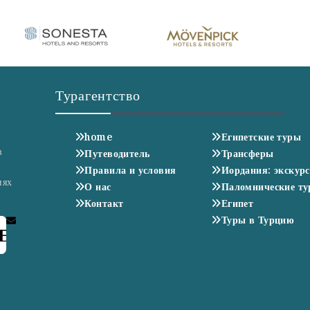
Турагентство
home
Египетские туры
в
Путеводитель
Трансферы
Правила и условия
Иордания: экскур
иях
О нас
Паломнические т
Контакт
Египет
Туры в Турцию
E