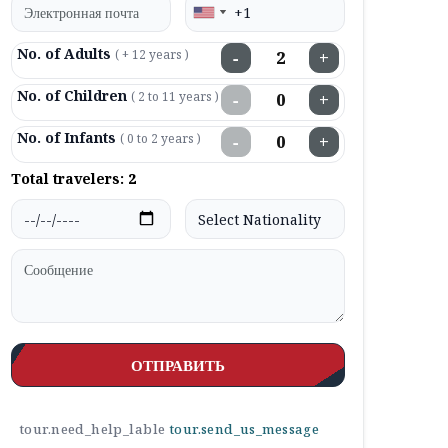
No. of Adults
( + 12 years )
−
+
No. of Children
( 2 to 11 years )
−
+
No. of Infants
( 0 to 2 years )
−
+
Total travelers:
2
ОТПРАВИТЬ
tour.need_help_lable
tour.send_us_message