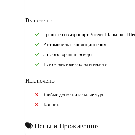
вам не нужно беспокоиться о таксистах или плеват
частный трансфер из аэропорта Шарм в Нувейбу и у
эль-Шейха, воспользоваться частными трансферами 
Включено
представитель даст краткое представление об экску
Трансфер из аэропорта/отеля Шарм-эль-Ше
Автомобиль с кондиционером
англоговорящий эскорт
Все сервисные сборы и налоги
Исключено
Любые дополнительные туры
Кончик
Цены и Проживание