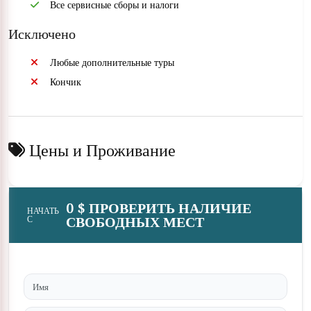
Все сервисные сборы и налоги
предпочитаете, наш представитель даст краткое представление об
однодневных турах в Шарм и поездках в Табу.
Исключено
Любые дополнительные туры
Кончик
Цены и Проживание
0 $ ПРОВЕРИТЬ НАЛИЧИЕ
НАЧАТЬ
СВОБОДНЫХ МЕСТ
С