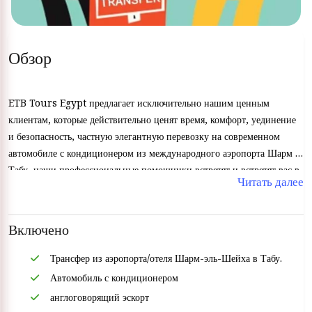
Обзор
ETB Tours Egypt предлагает исключительно нашим ценным
клиентам, которые действительно ценят время, комфорт, уединение
и безопасность, частную элегантную перевозку на современном
автомобиле с кондиционером из международного аэропорта Шарм в
Табу, наши профессиональные помощники встретят и встретят вас в
Читать далее
международном аэропорту Шарма, а затем прибудут очень плавно
доставят вас в отель в Табе, наши профессиональные
лицензированные водители безопасно отвезут вас, не беспокойтесь о
Включено
дороге, вам не нужно беспокоиться о таксистах или плеваться с
ними. Забронируйте в ETB Tours Egypt безопасный частный
Трансфер из аэропорта/отеля Шарм-эль-Шейха в Табу.
трансфер из аэропорта Шарм в Табу и успокойтесь. Вы можете
Автомобиль с кондиционером
отправиться куда угодно из Шарм-эль-Шейха, воспользоваться
англоговорящий эскорт
частными трансферами из Шарма в любое место, которое вы