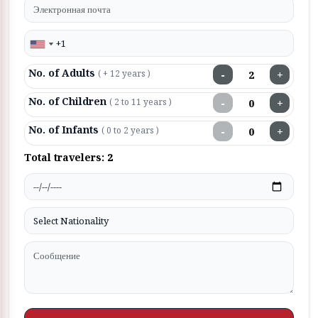
No. of Adults
−
+
( + 12 years )
No. of Children
−
+
( 2 to 11 years )
No. of Infants
−
+
( 0 to 2 years )
Total travelers:
2