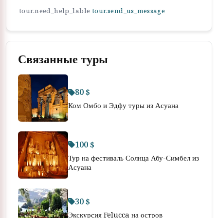
tour.need_help_lable
tour.send_us_message
Связанные туры
80 $
Ком Омбо и Эдфу туры из Асуана
100 $
Тур на фестиваль Солнца Абу-Симбел из
Асуана
30 $
Экскурсия Felucca на остров