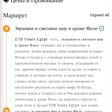
Маршрут
Expand all
Звуковое и световое шоу в храме Филе
ETB Tours Egypt
гость,
звуковое и световое шоу
в храме Филе
отправит вас в путешествие в
прошлое, чтобы раскрыть тайну мифической истории
Исиды и Осириса с помощью впечатляющих огней и
привлекательной музыки со звуком, исходящим от
вас. древнее время, чтобы донести до вас историю и
события, в которых вы жили, и храм вокруг вас,
словно снова ожил, уделите полное внимание и
послушайте реальную историю мифа об Исиде,
богине земли и Осирисе, после Наслаждаясь вашими
моментами в храме Филе, вы вернетесь обратно в
свой отель в Асуане ETB Tours Egypt, как только
звуковое
и световое шоу в храме Филе
закончится.