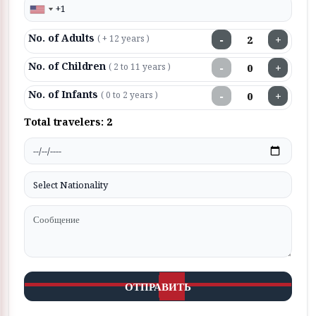
No. of Adults
−
+
( + 12 years )
No. of Children
−
+
( 2 to 11 years )
No. of Infants
−
+
( 0 to 2 years )
Total travelers:
2
ОТПРАВИТЬ