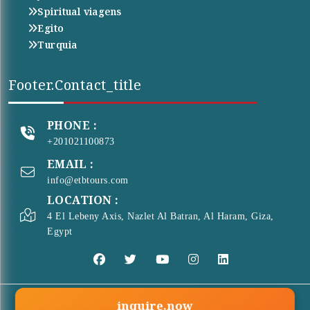
Spiritual viagens
Egito
Turquia
Footer.contact_title
PHONE :
+201021100873
EMAIL :
info@etbtours.com
LOCATION :
4 El Lebeny Axis, Nazlet Al Batran, Al Haram, Giza,
Egypt
inquire.now