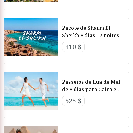
Pacote de Sharm El
Sheikh 8 dias - 7 noites
410 $
Passeios de Lua de Mel
de 8 dias para Cairo e
Sharm El Sheikh de
525 $
ônibus