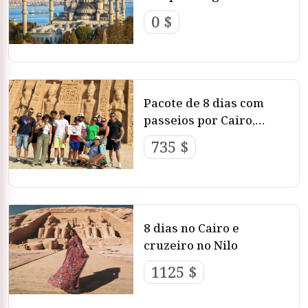
0 $
Pacote de 8 dias com
passeios por Cairo,
cruzeiro no Nilo e
735 $
visitas a Abu Simbel
8 dias no Cairo e
cruzeiro no Nilo
1125 $