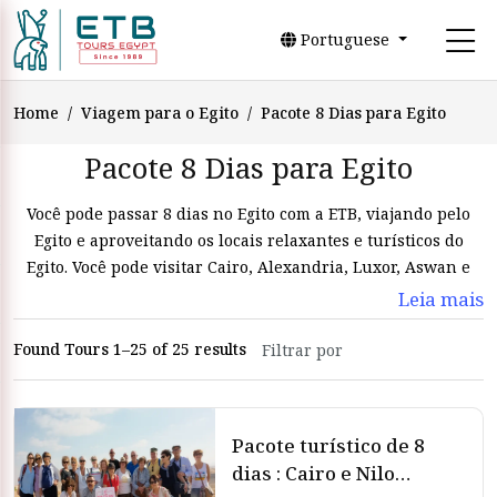
Portuguese
Home
Viagem para o Egito
Pacote 8 Dias para Egito
Pacote 8 Dias para Egito
Você pode passar 8 dias no Egito com a ETB, viajando pelo
Egito e aproveitando os locais relaxantes e turísticos do
Egito. Você pode visitar Cairo, Alexandria, Luxor, Aswan e
Hurghada. Será um pacote incrível. Se você estiver viajando
Leia mais
sozinho ou com sua família, a ETB Tours Egypt oferecerá os
melhores 8 dias de passeios no Egito.
Found Tours 1–25 of 25 results
Pacote turístico de 8
dias : Cairo e Nilo