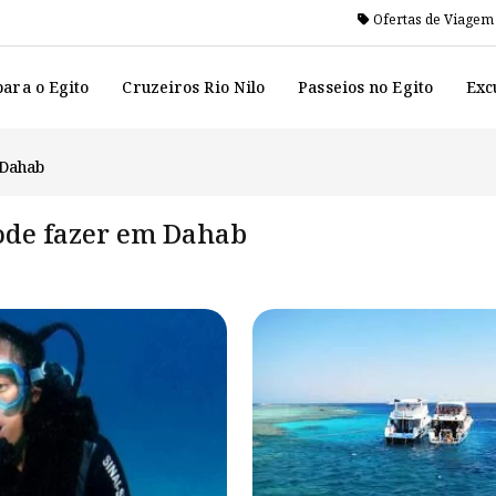
Ofertas de Viagem
ara o Egito
Cruzeiros Rio Nilo
Passeios no Egito
Exc
 Dahab
ode fazer em Dahab