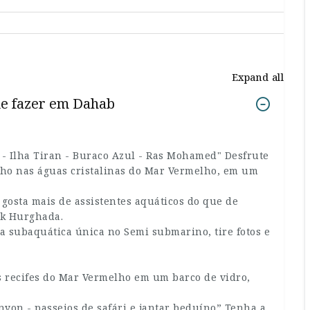
Expand all
de fazer em Dahab
- Ilha Tiran - Buraco Azul - Ras Mohamed" Desfrute
lho nas águas cristalinas do Mar Vermelho, em um
gosta mais de assistentes aquáticos do que de
rk Hurghada.
 subaquática única no Semi submarino, tire fotos e
os recifes do Mar Vermelho em um barco de vidro,
anyon - passeios de safári e jantar beduíno” Tenha a