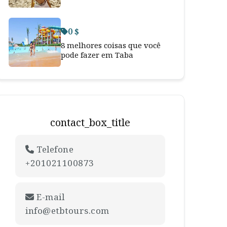
0 $
8 melhores coisas que você
pode fazer em Taba
contact_box_title
Telefone
+201021100873
E-mail
info@etbtours.com