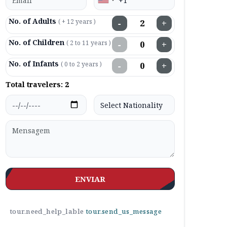
No. of Adults
( + 12 years )
−
+
No. of Children
( 2 to 11 years )
−
+
No. of Infants
( 0 to 2 years )
−
+
Total travelers:
2
ENVIAR
tour.need_help_lable
tour.send_us_message