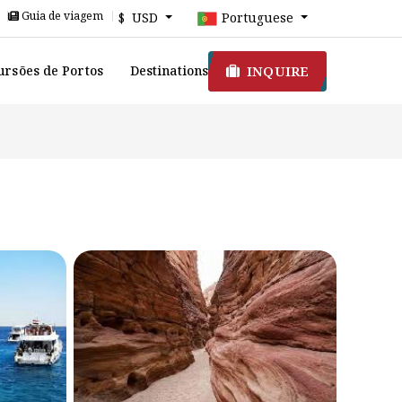
Guia de viagem
$ USD
Portuguese
INQUIRE
ursões de Portos
Destinations