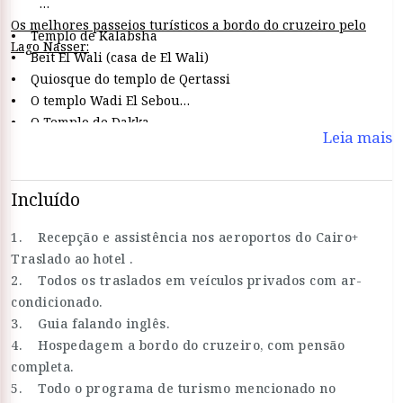
Os melhores passeios turísticos a bordo do cruzeiro pelo
• Templo de Kalabsha
Lago Nasser:
• Beit El Wali (casa de El Wali)
• Quiosque do templo de Qertassi
• O templo Wadi El Sebou
• O Templo de Dakka
Leia mais
• O Templo Mehrakka
• O templo de Amada
• Deer e túmulo de Pennut
Incluído
• vista de Kasr Ibrim do terraço
• Templo de Abu Simbel
1. Recepção e assistência nos aeroportos do Cairo+
Traslado ao hotel .
2. Todos os traslados em veículos privados com ar-
condicionado.
3. Guia falando inglês.
4. Hospedagem a bordo do cruzeiro, com pensão
completa.
5. Todo o programa de turismo mencionado no