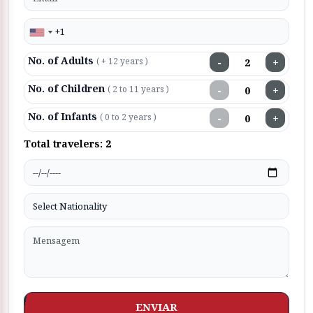
No. of Adults
−
+
( + 12 years )
No. of Children
−
+
( 2 to 11 years )
No. of Infants
−
+
( 0 to 2 years )
Total travelers:
2
ENVIAR