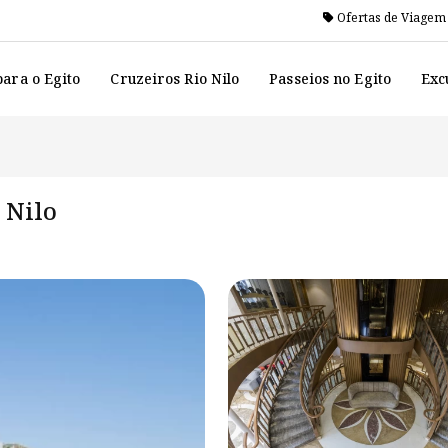
Ofertas de Viagem
ara o Egito
Cruzeiros Rio Nilo
Passeios no Egito
Exc
 Nilo