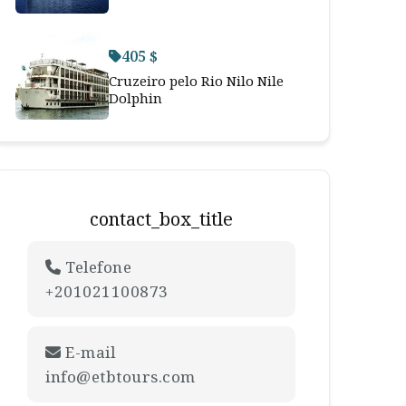
405 $
Cruzeiro pelo Rio Nilo Nile
Dolphin
contact_box_title
Telefone
+201021100873
E-mail
info@etbtours.com