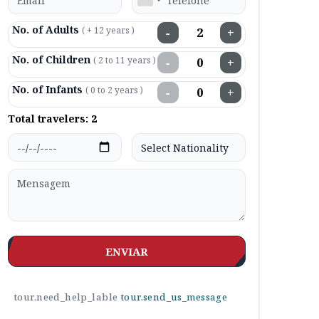
No. of Adults
( + 12 years )
−
+
No. of Children
( 2 to 11 years )
−
+
No. of Infants
( 0 to 2 years )
−
+
Total travelers:
2
ENVIAR
tour.need_help_lable
tour.send_us_message