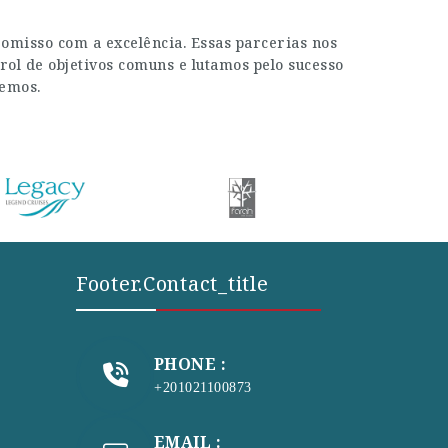
misso com a excelência. Essas parcerias nos
rol de objetivos comuns e lutamos pelo sucesso
zemos.
Footer.contact_title
PHONE :
+201021100873
EMAIL :