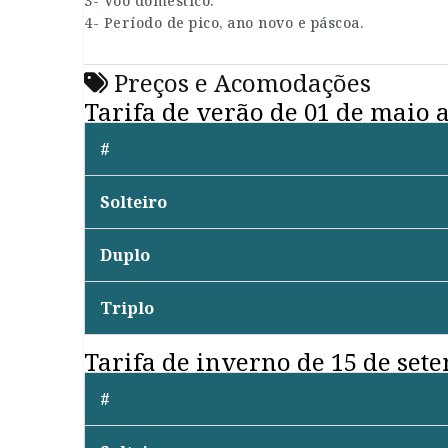
3- Vôo doméstico.
4- Período de pico, ano novo e páscoa.
Preços e Acomodações
Tarifa de verão de 01 de maio 
#
Solteiro
Duplo
Triplo
Tarifa de inverno de 15 de sete
#