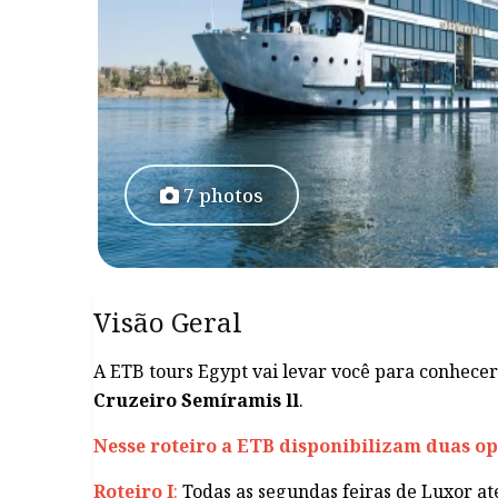
7 photos
Visão Geral
A ETB tours Egypt vai levar você para conhece
Cruzeiro Semíramis ll
.
Nesse roteiro a ETB disponibilizam duas op
Roteiro I
:
Todas as segundas feiras de Luxor até