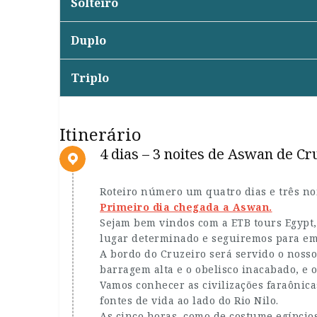
Solteiro
Duplo
Triplo
Itinerário
4 dias – 3 noites de Aswan de Cr
Roteiro número um quatro dias e três noi
Primeiro dia chegada a Aswan.
Sejam bem vindos com a ETB tours Egypt,
lugar determinado e seguiremos para emb
A bordo do Cruzeiro será servido o nosso
barragem alta e o obelisco inacabado, e o
Vamos conhecer as civilizações faraônic
fontes de vida ao lado do Rio Nilo.
As cinco horas, como de costume egípcio