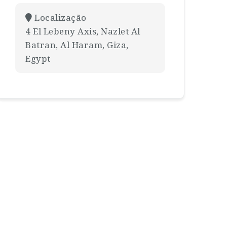
Localização
4 El Lebeny Axis, Nazlet Al
Batran, Al Haram, Giza,
Egypt