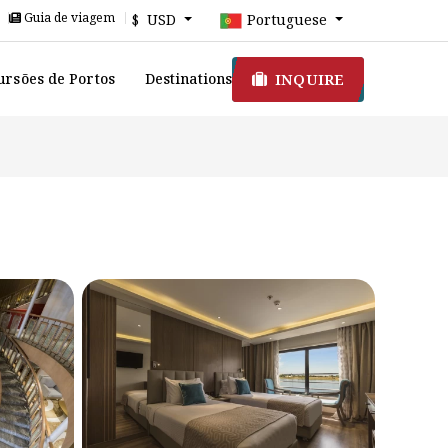
Guia de viagem
$ USD
Portuguese
INQUIRE
ursões de Portos
Destinations