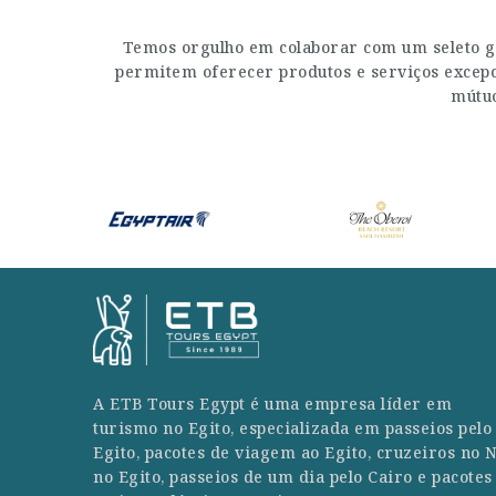
Temos orgulho em colaborar com um seleto g
permitem oferecer produtos e serviços excepci
mútuo
A ETB Tours Egypt é uma empresa líder em
turismo no Egito, especializada em passeios pelo
Egito, pacotes de viagem ao Egito, cruzeiros no N
no Egito, passeios de um dia pelo Cairo e pacotes