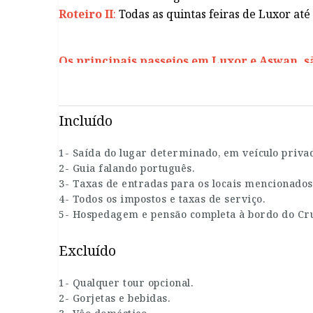
Roteiro II
:
Todas as quintas feiras de Luxor até 
Os principais passeios em Luxor e Aswan, s
Hatshepsut, Hórus em Edfu, kom Ombo, Philae, 
Menon, barragem alta e obelisco inacabado.
Incluído
1- Saída do lugar determinado, em veículo priva
2- Guia falando português.
3- Taxas de entradas para os locais mencionados
4- Todos os impostos e taxas de serviço.
5- Hospedagem e pensão completa à bordo do Cru
Excluído
1- Qualquer tour opcional.
2- Gorjetas e bebidas.