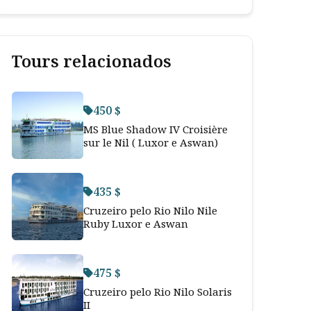
Tours relacionados
450 $
MS Blue Shadow IV Croisière
sur le Nil ( Luxor e Aswan)
435 $
Cruzeiro pelo Rio Nilo Nile
Ruby Luxor e Aswan
475 $
Cruzeiro pelo Rio Nilo Solaris
II