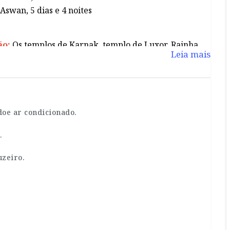
Aswan, 5 dias e 4 noites
ão:
Os templos de Karnak, templo de Luxor, Rainha
Leia mais
vamos visitar também o Vale dos Reis, Colossos de
doe ar condicionado.
.
zeiro.