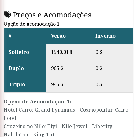
Preços e Acomodações
Opção de acomodação 1
#
Verão
Inverno
Solteiro
1540.01 $
0 $
Duplo
965 $
0 $
Triplo
945 $
0 $
Opção de Acomodação 1:
Hotel Cairo: Grand Pyramids - Cosmopolitan Cairo
hotel
Cruzeiro no Nilo: Tiyi - Nile Jewel - Liberity -
Nabilatan - King Tut.