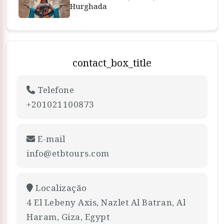
Hurghada
contact_box_title
Telefone
+201021100873
E-mail
info@etbtours.com
Localização
4 El Lebeny Axis, Nazlet Al Batran, Al
Haram, Giza, Egypt