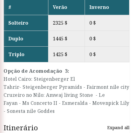
#
Verão
Inverno
Solteiro
2325 $
0 $
Duplo
1445 $
0 $
Triplo
1425 $
0 $
Opção de Acomodação 3:
Hotel Cairo: Steigenberger El
Tahrir- Steigenberger Pyramids - Fairmont nile city
Cruzeiro no Nilo: Amwaj living Stone - Le
Fayan - Ms Concerto II - Esmeralda - Movenpick Lily
- Sonesta nile Goddes
Itinerário
Expand all