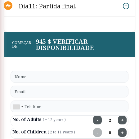
Dia11: Partida final.
945 $ VERIFICAR
COMEÇAR
DISPONIBILIDADE
DE
No. of Adults
−
+
( + 12 years )
No. of Children
−
+
( 2 to 11 years )