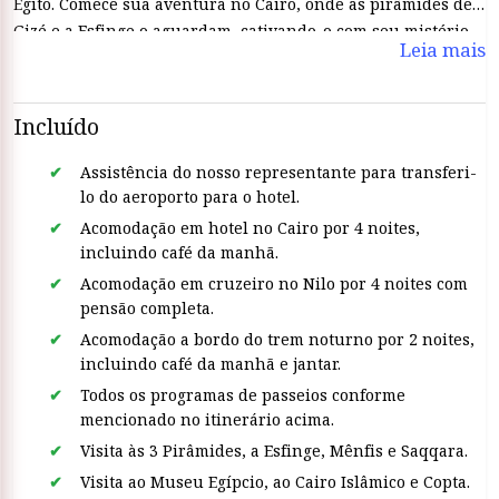
Egito. Comece sua aventura no Cairo, onde as pirâmides de
Gizé e a Esfinge o aguardam, cativando-o com seu mistério.
Leia mais
Mergulhe nos mercados movimentados e na cultura
vibrante da cidade, descobrindo sua rica história e energia
moderna.Em seguida, embarque em um luxuoso cruzeiro
Incluído
pelo Nilo em Luxor, o maior museu ao ar livre do mundo.
Navegue ao longo do majestoso Rio Nilo, passando por
Assistência do nosso representante para transferi-
marcos icônicos como o Vale dos Reis, o Templo de Karnak e
lo do aeroporto para o hotel.
o Templo de Luxor. Maravilhe-se com os templos e túmulos
Acomodação em hotel no Cairo por 4 noites,
deslumbrantes que margeiam as margens do rio, cada um
incluindo café da manhã.
contando uma história do passado faraônico do Egito.
Acomodação em cruzeiro no Nilo por 4 noites com
pensão completa.
Acomodação a bordo do trem noturno por 2 noites,
incluindo café da manhã e jantar.
Todos os programas de passeios conforme
mencionado no itinerário acima.
Visita às 3 Pirâmides, a Esfinge, Mênfis e Saqqara.
Visita ao Museu Egípcio, ao Cairo Islâmico e Copta.