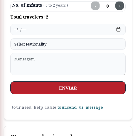
No. of Infants
−
+
( 0 to 2 years )
Total travelers:
2
ENVIAR
tour.need_help_lable
tour.send_us_message