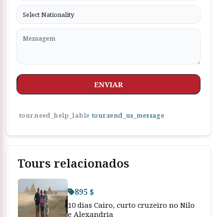
ENVIAR
tour.need_help_lable
tour.send_us_message
Tours relacionados
895 $
10 dias Cairo, curto cruzeiro no Nilo
e Alexandria