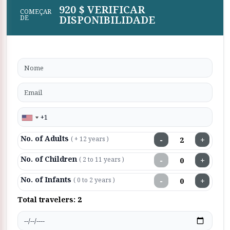
920 $ VERIFICAR
COMEÇAR
DISPONIBILIDADE
DE
No. of Adults
−
+
( + 12 years )
No. of Children
−
+
( 2 to 11 years )
No. of Infants
−
+
( 0 to 2 years )
Total travelers:
2