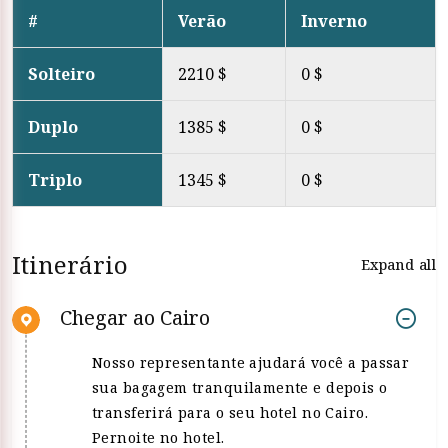
#
Verão
Inverno
Solteiro
2210 $
0 $
Duplo
1385 $
0 $
Triplo
1345 $
0 $
Itinerário
Expand all
Chegar ao Cairo
Nosso representante ajudará você a passar
sua bagagem tranquilamente e depois o
transferirá para o seu hotel no Cairo.
Pernoite no hotel.