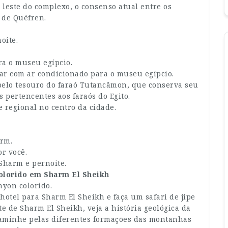
leste do complexo, o consenso atual entre os
a de Quéfren.
oite.
a o museu egípcio.
lar com ar condicionado para o museu egípcio.
elo tesouro do faraó Tutancâmon, que conserva seu
 pertencentes aos faraós do Egito.
regional no centro da cidade.
rm.
r você.
m Sharm e pernoite.
colorido em Sharm El Sheikh
yon colorido.
otel para Sharm El Sheikh e faça um safari de jipe
te de Sharm El Sheikh, veja a história geológica da
caminhe pelas diferentes formações das montanhas