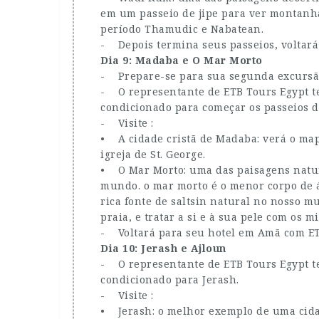
em um passeio de jipe para ver montanha
período Thamudic e Nabatean.
- Depois termina seus passeios, voltará
Dia 9: Madaba e O Mar Morto
- Prepare-se para sua segunda excursã
- O representante de ETB Tours Egypt te
condicionado para começar os passeios d
- Visite :
• A cidade cristã de Madaba: verá o map
igreja de St. George.
• O Mar Morto: uma das paisagens natura
mundo. o mar morto é o menor corpo de á
rica fonte de saltsin natural no nosso 
praia, e tratar a si e à sua pele com os 
- Voltará para seu hotel em Amã com ET
Dia 10: Jerash e Ajloun
- O representante de ETB Tours Egypt te
condicionado para Jerash.
- Visite :
• Jerash: o melhor exemplo de uma cida