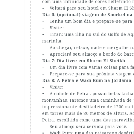
com uma infinidade de cores refletindo 
- Voltará para seu hotel em Sharm El Sh
Dia 6: (opcional) viagem de Snorkel na
- Tenha um bom dia e prepare-se para s
- Visite :
• Tiran: uma ilha no sul do Golfo de Aqa
marinha.
- Ao chegar, relaxe, nade e mergulhe na á
- Apreciará seu almoço a bordo do barc
Dia 7: Dia livre em Sharm El Sheikh
- Um dia livre com várias coisas para faz
- Prepare-se para sua próxima viagem 
Dia 8: A Petra e Wadi Rum na Jordânia
- Visite:
• A cidade de Petra : possui belas fach
montanhas. Faremos uma caminhada de 70
impressionante desfiladeiro de 1200 me
em torres mais de 80 metros de altura. Ao
Petra, escolhida como uma das maravilh
- Seu almoço será servida para você.
• Wadi Rum: uma das paisagens desértic