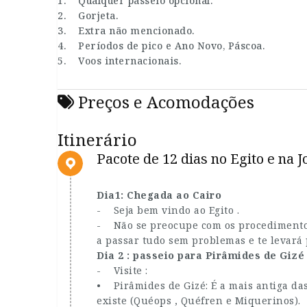
1. Qualquer passeio opcional.
2. Gorjeta.
3. Extra não mencionado.
4. Períodos de pico e Ano Novo, Páscoa.
5. Voos internacionais.
Preços e Acomodações
Itinerário
Pacote de 12 dias no Egito e na 
Dia1: Chegada ao Cairo
- Seja bem vindo ao Egito .
- Não se preocupe com os procedimentos
a passar tudo sem problemas e te levará 
Dia 2 : passeio para Pirâmides de Gizé
- Visite :
• Pirâmides de Gizé: É a mais antiga da
existe (Quéops , Quéfren e Miquerinos).