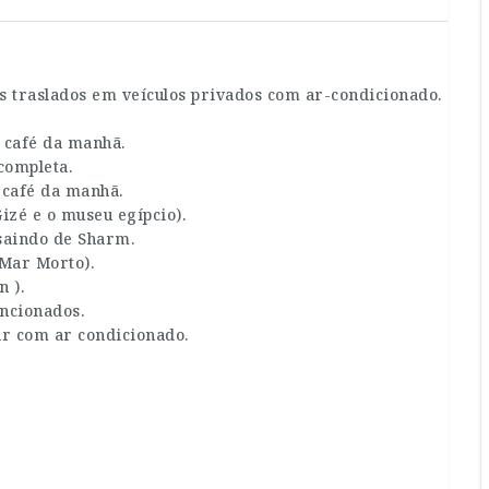
s traslados em veículos privados com ar-condicionado.
 café da manhã.
completa.
 café da manhã.
zé e o museu egípcio).
saindo de Sharm.
Mar Morto).
 ).
ncionados.
ar com ar condicionado.