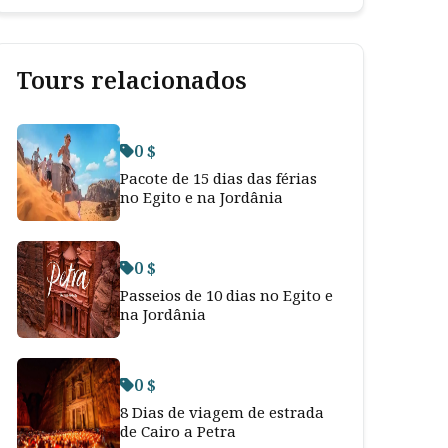
Tours relacionados
0 $
Pacote de 15 dias das férias
no Egito e na Jordânia
0 $
Passeios de 10 dias no Egito e
na Jordânia
0 $
8 Dias de viagem de estrada
de Cairo a Petra