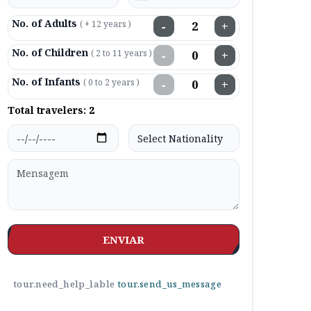
No. of Adults
( + 12 years )
−
+
No. of Children
( 2 to 11 years )
−
+
No. of Infants
( 0 to 2 years )
−
+
Total travelers:
2
ENVIAR
tour.need_help_lable
tour.send_us_message