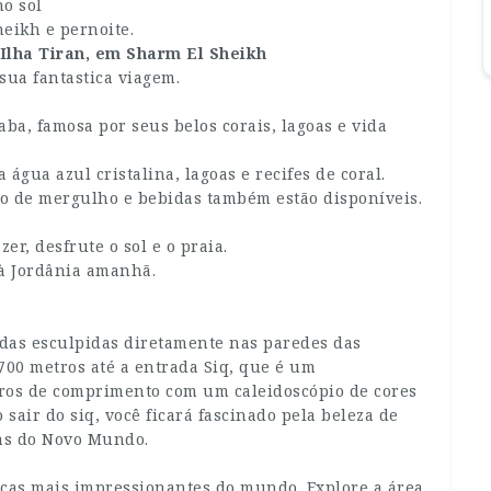
no sol
eikh e pernoite.
 Ilha Tiran, em Sharm El Sheikh
ua fantastica viagem.
ba, famosa por seus belos corais, lagoas e vida
gua azul cristalina, lagoas e recifes de coral.
o de mergulho e bebidas também estão disponíveis.
er, desfrute o sol e o praia.
à Jordânia amanhã.
adas esculpidas diretamente nas paredes das
0 metros até a entrada Siq, que é um
tros de comprimento com um caleidoscópio de cores
 sair do siq, você ficará fascinado pela beleza de
as do Novo Mundo.
as mais impressionantes do mundo. Explore a área