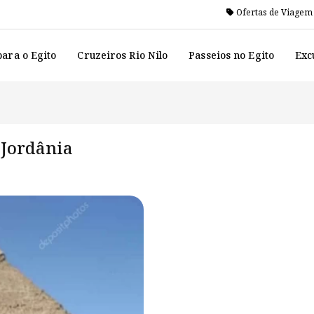
Ofertas de Viagem
ara o Egito
Cruzeiros Rio Nilo
Passeios no Egito
Exc
 Jordânia