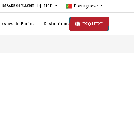
Guia de viagem
$ USD
Portuguese
INQUIRE
ursões de Portos
Destinations