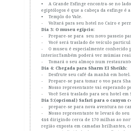
• A Grande Esfinge encontra-se no lado 
egiptólogos é que a cabeça da esfinge é 
• Templo do Vale.
- Voltará para seu hotel no Cairo e pern
Dia 3: O museu egípcio:
- Prepare-se para seu novo passeio par
- Vocé será traslado de veículo particu
- O museu é especialmente conhecido p
interior.Também poderá ver múmias reais
- Tomará o seu almoço num restaurante 
Dia 4: Chegada para Sharm El Sheikh:
- Desfrute seu café da manhã em hotel.
- Prepare-se para tomar o voo para Sha
- Nosso representante vai esperando po
- Você Será traslado para seu hotel e
Dia 5:(opcional) Safari para o canyon 
- prepare-se para nova aventura no can
- Nosso representante te levará do seu h
4x4 dirigindo cerca de 170 milhas ao nor
região exposta em camadas brilhantes, 