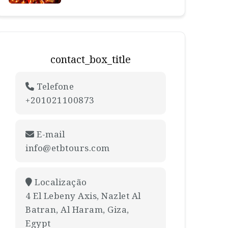
contact_box_title
Telefone
+201021100873
E-mail
info@etbtours.com
Localização
4 El Lebeny Axis, Nazlet Al
Batran, Al Haram, Giza,
Egypt