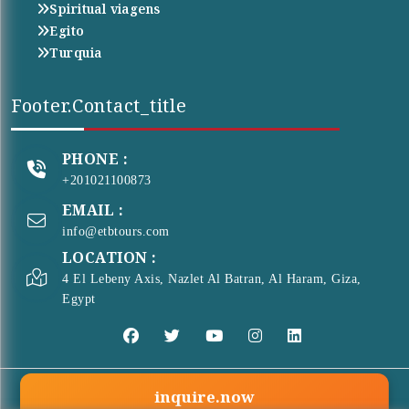
Spiritual viagens
Egito
Turquia
Footer.contact_title
PHONE :
+201021100873
EMAIL :
info@etbtours.com
LOCATION :
4 El Lebeny Axis, Nazlet Al Batran, Al Haram, Giza,
Egypt
inquire.now