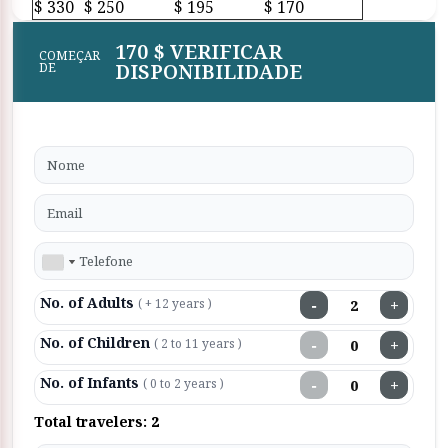
$ 330
$ 250
$ 195
$ 170
170 $ VERIFICAR
COMEÇAR
DISPONIBILIDADE
DE
No. of Adults
−
+
( + 12 years )
No. of Children
−
+
( 2 to 11 years )
No. of Infants
−
+
( 0 to 2 years )
Total travelers:
2