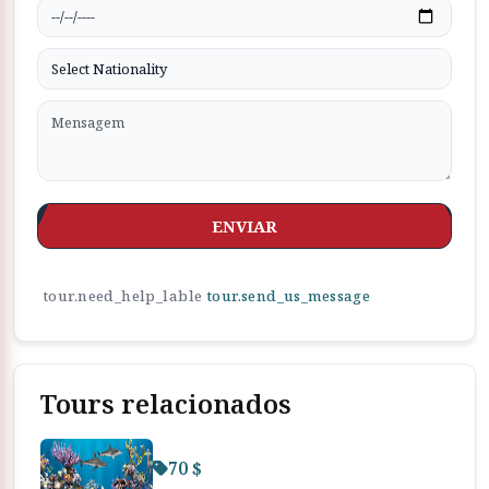
ENVIAR
tour.need_help_lable
tour.send_us_message
Tours relacionados
70 $