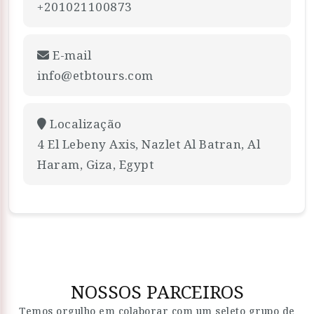
+201021100873
E-mail
info@etbtours.com
Localização
4 El Lebeny Axis, Nazlet Al Batran, Al
Haram, Giza, Egypt
NOSSOS PARCEIROS
Temos orgulho em colaborar com um seleto grupo de