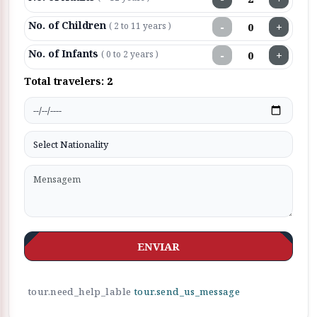
No. of Children
−
+
( 2 to 11 years )
No. of Infants
−
+
( 0 to 2 years )
Total travelers:
2
ENVIAR
tour.need_help_lable
tour.send_us_message