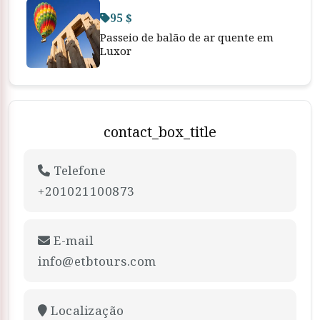
95 $
Passeio de balão de ar quente em
Luxor
contact_box_title
Telefone
+201021100873
E-mail
info@etbtours.com
Localização