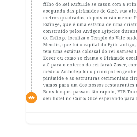
filho do Rei Kufu.Ele se casou com a Pri
asegunda das pirâmides de Gizé, sua alt
metros quadrados, depois veráa menor P
Esfinge, que é uma estátua de uma criat
construído pelos Antigos Egípcios durant
de Esfinge localiza o Templo do Vale ond
Memfis, que foi o capital do Egito antig
tem uma estátua colossal do rei Ramsés I
Zoser ou como se chama o Pirâmide escal
a.C para o enterro do rei faraó Zoser, c
médico Amhotep foi o principal engenhei
pirâmide e as estruturas cerimoniais cir
vamos para um dos nossos restaurantes r
Bons tempos passam tão rápido, ETB Tours 
seu hotel no Cairo/ Gizé esperando para 