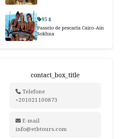
95 $
Passeio de pescaria Cairo-Ain
Sokhna
contact_box_title
Telefone
+201021100873
E-mail
info@etbtours.com