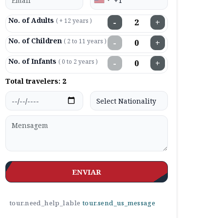
No. of Adults
( + 12 years )
−
+
No. of Children
( 2 to 11 years )
−
+
No. of Infants
( 0 to 2 years )
−
+
Total travelers:
2
ENVIAR
tour.need_help_lable
tour.send_us_message