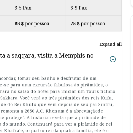
3-5 Pax
6-9 Pax
85 $
por pessoa
75 $
por pessoa
Expand all
ta a saqqara, visita a Memphis no
 acordar, tomar seu banho e desfrutar de um
re-se para uma excursão fabulosa às pirâmides, o
ará no salão do hotel para iniciar um Tours fictício
Sakkara. Você verá as três pirâmides dos reis Kufu,
de do Rei Khufu que vem depois de seu pai Sinfru,
e remonta a 2650 A.C, Khenum é a abreviaçãode
 protege". A história revela que a pirâmide de
o do mundo. Continuará para ver a pirâmide de rei
i Khafra’e, o quatro rei da quatra família; ele é o