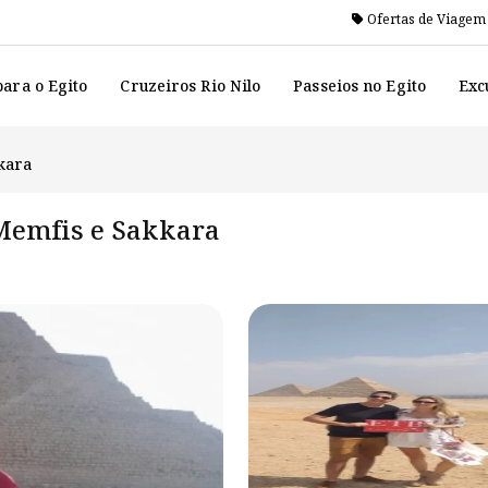
Ofertas de Viagem
ara o Egito
Cruzeiros Rio Nilo
Passeios no Egito
Exc
kara
 Memfis e Sakkara