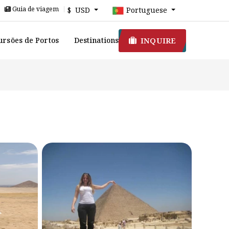
Guia de viagem
$ USD
Portuguese
INQUIRE
ursões de Portos
Destinations