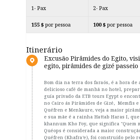
1- Pax
2- Pax
155 $
por pessoa
100 $
por pessoa
Itinerário
Excusão Pirâmides do Egito, visi
egito, pirâmides de gizé passeio
Bom dia na terra dos faraós, é a hora de
delicioso café de manhã no hotel, prepa
guía privado da ETB tours Egypt o encontr
no Cairo ás Pirâmides de Gizé, Memfis e 
Quéfren e Menkaure, veja a maior pirâmi
e sua mãe é a rainha Hattab Haras I, qu
khannum Kho Foy, que significa "Quem me
Quéops é considerada a maior construçã
Quéfren (Khafra’e), foi construído pelo re