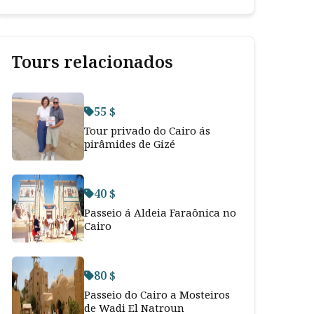
Tours relacionados
55 $
Tour privado do Cairo ás
pirâmides de Gizé
40 $
Passeio á Aldeia Faraônica no
Cairo
80 $
Passeio do Cairo a Mosteiros
de Wadi El Natroun