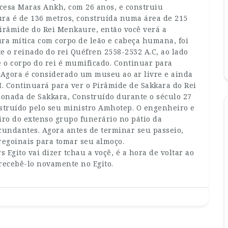
ncesa Maras Ankh, com 26 anos, e construiu
ura é de 136 metros, construída numa área de 215
irâmide do Rei Menkaure, então você verá a
ura mítica com corpo de leão e cabeça humana, foi
e o reinado do rei Quéfren 2558-2532 A.C, ao lado
e o corpo do rei é mumificado. Continuar para
o, Agora é considerado um museu ao ar livre e ainda
I. Continuará para ver o Pirâmide de Sakkara do Rei
onada de Sakkara, Construído durante o século 27
onstruído pelo seu ministro Amhotep. O engenheiro e
ro do extenso grupo funerário no pátio da
cundantes. Agora antes de terminar seu passeio,
egoinais para tomar seu almoço.
Egito vai dizer tchau a voçê, é a hora de voltar ao
recebê-lo novamente no Egito.