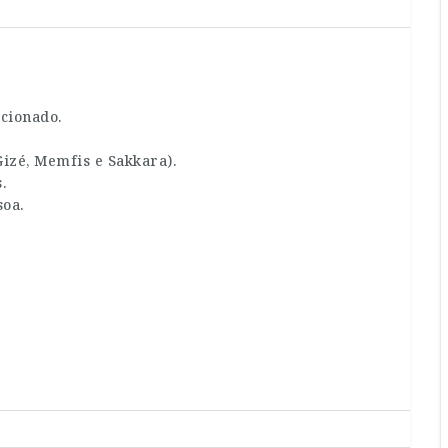
cionado.
izé, Memfis e Sakkara).
.
oa.