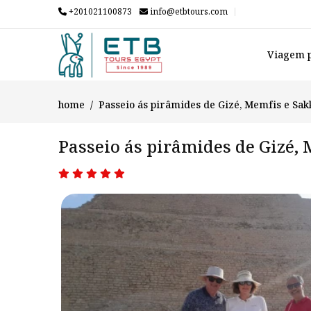
+201021100873
info@etbtours.com
Viagem p
home
Passeio ás pirâmides de Gizé, Memfis e Sak
Passeio ás pirâmides de Gizé,