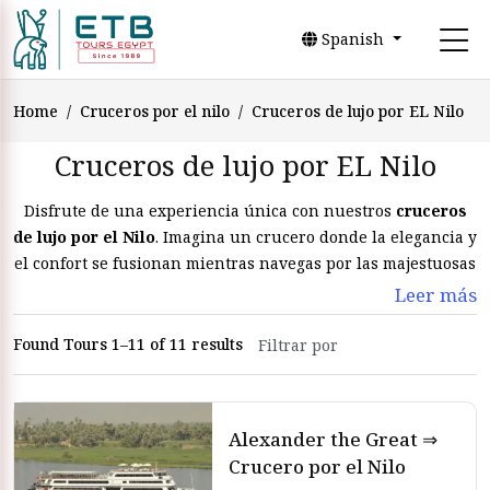
Spanish
Home
Cruceros por el nilo
Cruceros de lujo por EL Nilo
Cruceros de lujo por EL Nilo
Disfrute de una experiencia única con nuestros
cruceros
de lujo por el Nilo
. Imagina un crucero donde la elegancia y
el confort se fusionan mientras navegas por las majestuosas
aguas del Nilo en
viajes a Egipto
. Te ofrecemos diferentes
Leer más
opciones para que puedas encontrar el crucero de lujo por
el Nilo que mejor se adapte a ti. adáptese a sus preferencias
Found Tours 1–11 of 11 results
Egipto Cruceros por el Nilo
.
Nuestros cruceros de lujo por el Nilo están diseñados para
brindarle momentos inolvidables. Desde camarotes
Alexander the Great ⇒
lujosamente decorados hasta servicios exclusivos, cada
Crucero por el Nilo
detalle está cuidadosamente pensado para brindarle una