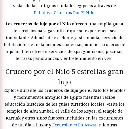
vistas de las antiguas ciudades egipcias a través de
Dahabiya Cruceros Por El Nilo
.
Los
cruceros de lujo por el Nilo
ofrecen una amplia gama
de servicios para garantizar que su experiencia sea
inolvidable. Además de excelente gastronomía, servicio de
habitaciones e instalaciones modernas, muchos cruceros de
lujo también ofrecen servicios de spa, gimnasios, piscinas,
terrazas panorámicas y entretenimiento en vivo.
Crucero por el Nilo 5 estrellas gran
lujo
Explore durante los
cruceros de lujo por el Nilo
los templos
y monumentos antiguos de Egipto mientras recibe
educación histórica de los guías turísticos locales. Visite los
templos de Abu Simbel, el Valle de los Reyes, el templo de
Karnak y otros sitios famosos incluidos en las excursiones
de un día a Luxor y
Excursiones En Aswan
mientras