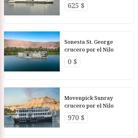
625 $
experiencia excepcional. Explora las maravillas del Nilo con
un toque de opulencia y disfruta de la serenidad de este
exclusivo
Crucero Por El Nilo Desde Luxor
.
cruceros más lujosos del Nilo
es más que un simple
Viajes
Sonesta St. George
A Egipto Paquetes
, es una aventura de lujo. Déjate llevar por
la belleza de los paisajes que ofrece el Nilo mientras te
crucero por el Nilo
relajas en nuestras instalaciones de primer nivel. Nuestro
0 $
compromiso en las
Egipto Excursiones
es garantizar que su
crucero de lujo por el Nilo sea inolvidable en todos los
aspectos.
Cruceros de Lujo por el Nilo en
Movenpick Sunray
Egipto 2026/2027
crucero por el Nilo
Descubre el encanto del Nilo con un
cruceros de lujo por el
970 $
Nilo
. Experimente la magia de las civilizaciones antiguas
mientras disfruta de la comodidad y el servicio excepcional
a bordo de los
Cruceros Por El Nilo desde El Cairo
. Ya sea