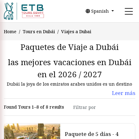
Spanish
Home
Tours en Dubái
Viajes a Dubai
Paquetes de Viaje a Dubái
las mejores vacaciones en Dubái
en el 2026 / 2027
Dubái la joya de los emiratos arabes unidos es un destino
turístico que combina a la perfección lujo cultura y
Leer más
aventura.
Found Tours 1–8 of 8 results
vacaciones en Dubái , desde la majestuosidad del burj
khalifa el edificio más alto del mundo, hasta los
emocionantes parques temáticos como el Parque acuático
wild wadi hay algo para todos los gustos y edades además
Paquete de 5 días - 4