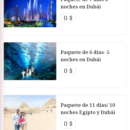
descubre los mejores paquetes a Dubái y prepárate para
noches en Dubái
una experiencia inolvidable en esta ciudad fascinante
0 $
desde lujosos hoteles hasta emocionantes actividades,
nuestros paquetes tienen todo lo que necesitas para unas
vacaciones perfectas en Dubái .
Paquete de 6 días- 5
noches en Dubái
0 $
Paquete de 11 días/ 10
noches Egipto y Dubái
0 $