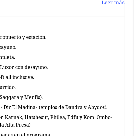
Leer más
ropuerto y estación.
esayuno.
mpleta.
e Luxor con desayuno.
t all inclusive.
urrido.
 Saqqara y Menfis).
as- Dir El Madina- templos de Dandra y Abydos).
xor, Karnak, Hatshesut, Philea, Edfu y Kom Ombo-
a Alta Presa).
onadas en el programa.