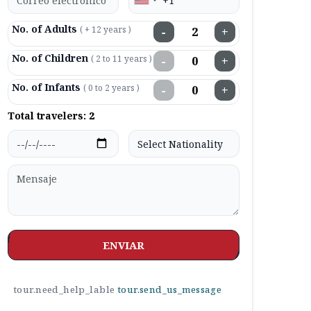
No. of Adults
( + 12 years )
−
+
No. of Children
( 2 to 11 years )
−
+
No. of Infants
( 0 to 2 years )
−
+
Total travelers:
2
ENVIAR
tour.need_help_lable
tour.send_us_message