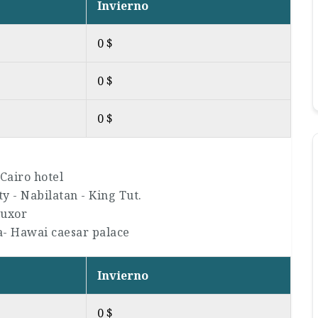
Invierno
0 $
0 $
0 $
Cairo hotel
ty - Nabilatan - King Tut.
luxor
- Hawai caesar palace
Invierno
0 $