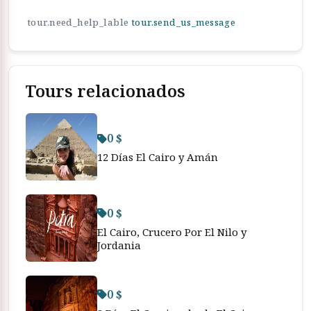
tour.need_help_lable
tour.send_us_message
Tours relacionados
0 $
12 Días El Cairo y Amán
0 $
El Cairo, Crucero Por El Nilo y
Jordania
0 $