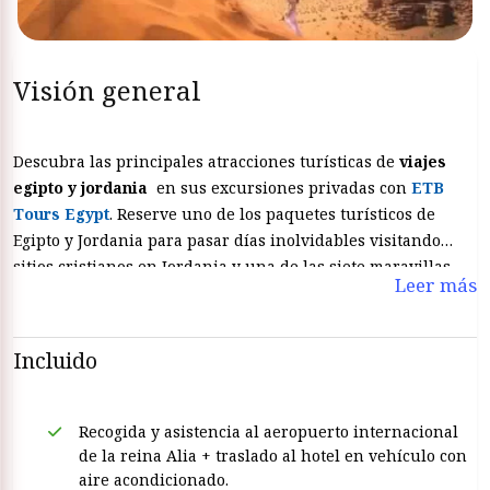
Visión general
Descubra las principales atracciones turísticas de
viajes
egipto y jordania
en sus excursiones privadas con
ETB
Tours Egypt
. Reserve uno de los paquetes turísticos de
Egipto y Jordania para pasar días inolvidables visitando
sitios cristianos en Jordania y una de las siete maravillas
Leer más
del mundo Petra: disfrute del clima y las mejores vistas del
río Nilo a bordo de uno de los cruceros Egipto Nilo.
Incluido
Recogida y asistencia al aeropuerto internacional
de la reina Alia + traslado al hotel en vehículo con
aire acondicionado.